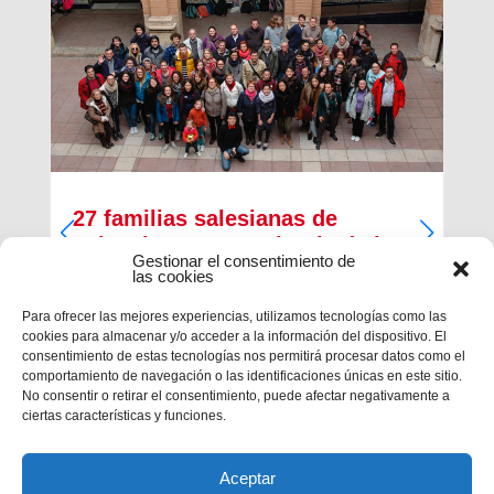
27 familias salesianas de
Valencia San Antonio Abad abren
Gestionar el consentimiento de
sus casas a los jóvenes del
las cookies
Encuentro de Taizé
Para ofrecer las mejores experiencias, utilizamos tecnologías como las
cookies para almacenar y/o acceder a la información del dispositivo. El
En la recta final del Encuentro Europeo de
consentimiento de estas tecnologías nos permitirá procesar datos como el
Jóvenes de Taizé, que finalizará mañana día 1 de
comportamiento de navegación o las identificaciones únicas en este sitio.
enero, hay ya nostalgia y mucha alegría por lo
No consentir o retirar el consentimiento, puede afectar negativamente a
vivido. Cerca de 30.000 jóvenes de todos los
ciertas características y funciones.
países de Europa se han dado...
Aceptar