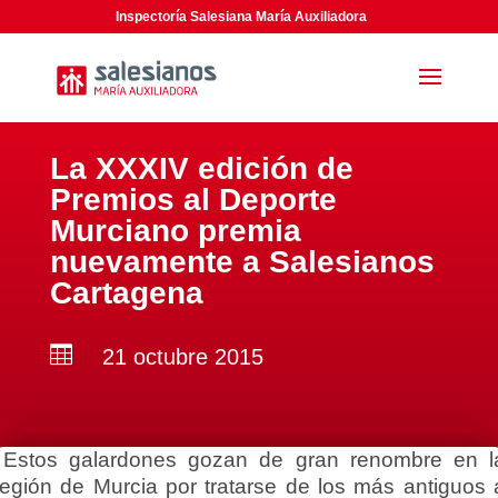
Inspectoría Salesiana María Auxiliadora
La XXXIV edición de
Premios al Deporte
Murciano premia
nuevamente a Salesianos
Cartagena

21 octubre 2015
Estos galardones gozan de gran renombre en l
región de Murcia por tratarse de los más antiguos 