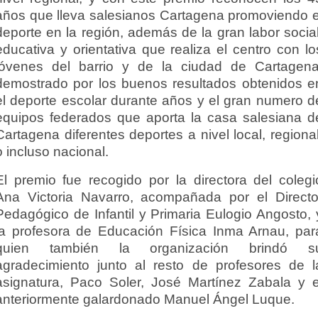
años que lleva salesianos Cartagena promoviendo e
deporte en la región, además de la gran labor social
educativa y orientativa que realiza el centro con lo
jóvenes del barrio y de la ciudad de Cartagena
demostrado por los buenos resultados obtenidos e
el deporte escolar durante años y el gran numero d
equipos federados que aporta la casa salesiana d
Cartagena diferentes deportes a nivel local, regional
o incluso nacional.
El premio fue recogido por la directora del colegi
Ana Victoria Navarro, acompañada por el Directo
Pedagógico de Infantil y Primaria Eulogio Angosto, 
la profesora de Educación Física Inma Arnau, par
quien también la organización brindó s
agradecimiento junto al resto de profesores de l
asignatura, Paco Soler, José Martínez Zabala y e
anteriormente galardonado Manuel Ángel Luque.