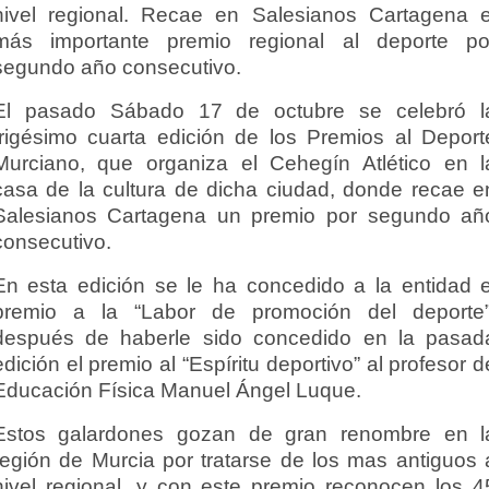
nivel regional. Recae en Salesianos Cartagena e
más importante premio regional al deporte po
segundo año consecutivo.
El pasado Sábado 17 de octubre se celebró l
trigésimo cuarta edición de los Premios al Deport
Murciano, que organiza el Cehegín Atlético en l
casa de la cultura de dicha ciudad, donde recae e
Salesianos Cartagena un premio por segundo añ
consecutivo.
En esta edición se le ha concedido a la entidad e
premio a la “Labor de promoción del deporte”
después de haberle sido concedido en la pasad
edición el premio al “Espíritu deportivo” al profesor d
Educación Física Manuel Ángel Luque.
Estos galardones gozan de gran renombre en l
región de Murcia por tratarse de los mas antiguos 
nivel regional, y con este premio reconocen los 4