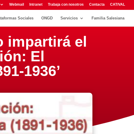
Webmail
Intranet
Trabaja con nosotros
Contacta
CAT/VAL
ataformas Sociales
ONGD
Servicios
Familia Salesiana
impartirá el
ión: El
891-1936’