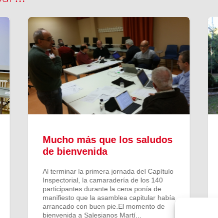
Mucho más que los saludos
de bienvenida
Al terminar la primera jornada del Capítulo
Inspectorial, la camaradería de los 140
participantes durante la cena ponía de
manifiesto que la asamblea capitular había
arrancado con buen pie.El momento de
bienvenida a Salesianos Martí...