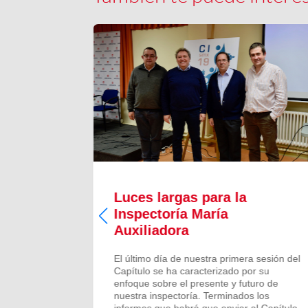
Luces largas para la
Inspectoría María
 todos los
Auxiliadora
aron para
 numeroso
El último día de nuestra primera sesión del
scalones
Capítulo se ha caracterizado por su
ado de
enfoque sobre el presente y futuro de
más...
nuestra inspectoría. Terminados los
informes que habrá que enviar al Capítulo