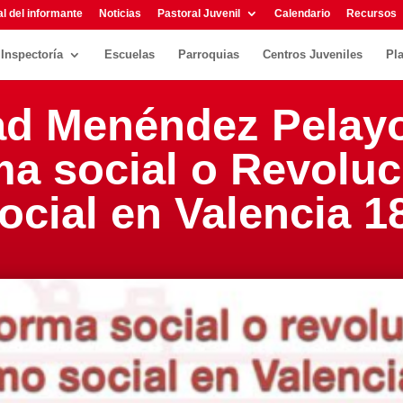
l del informante
Noticias
Pastoral Juvenil
Calendario
Recursos
Inspectoría
Escuelas
Parroquias
Centros Juveniles
Pl
ad Menéndez Pelayo 
a social o Revoluc
ocial en Valencia 1