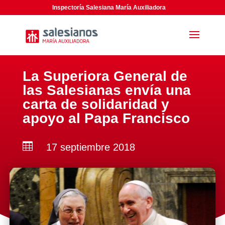
Inspectoría Salesiana María Auxiliadora
La Superiora General de
las Salesianas envía una
carta de solidaridad y
apoyo al Papa Francisco

17 septiembre 2018