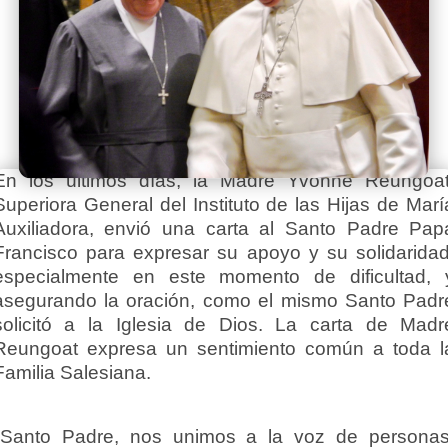
En los últimos días, la Madre Yvonne Reungoat
Superiora General del Instituto de las Hijas de Marí
Auxiliadora, envió una carta al Santo Padre Pap
Francisco para expresar su apoyo y su solidaridad
especialmente en este momento de dificultad, 
asegurando la oración, como el mismo Santo Padr
solicitó a la Iglesia de Dios. La carta de Madr
Reungoat expresa un sentimiento común a toda l
Familia Salesiana.
"Santo Padre, nos unimos a la voz de personas