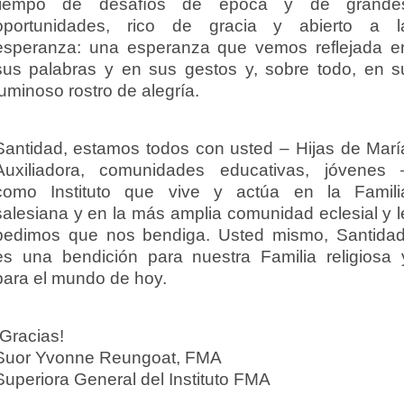
tiempo de desafíos de época y de grande
oportunidades, rico de gracia y abierto a l
esperanza: una esperanza que vemos reflejada e
sus palabras y en sus gestos y, sobre todo, en s
luminoso rostro de alegría.
Santidad, estamos todos con usted – Hijas de Marí
Auxiliadora, comunidades educativas, jóvenes 
como Instituto que vive y actúa en la Famili
salesiana y en la más amplia comunidad eclesial y l
pedimos que nos bendiga. Usted mismo, Santidad
es una bendición para nuestra Familia religiosa 
para el mundo de hoy.
¡Gracias!
Suor Yvonne Reungoat, FMA
Superiora General del Instituto FMA