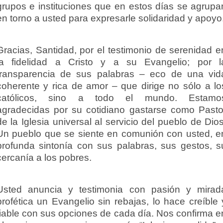
grupos e instituciones que en estos días se agrupa
en torno a usted para expresarle solidaridad y apoyo
Gracias, Santidad, por el testimonio de serenidad e
la fidelidad a Cristo y a su Evangelio; por l
transparencia de sus palabras – eco de una vid
coherente y rica de amor – que dirige no sólo a lo
católicos, sino a todo el mundo. Estamo
agradecidas por su cotidiano gastarse como Pasto
de la Iglesia universal al servicio del pueblo de Dios
Un pueblo que se siente en comunión con usted, e
profunda sintonía con sus palabras, sus gestos, s
cercanía a los pobres.
Usted anuncia y testimonia con pasión y mirad
profética un Evangelio sin rebajas, lo hace creíble 
fiable con sus opciones de cada día. Nos confirma e