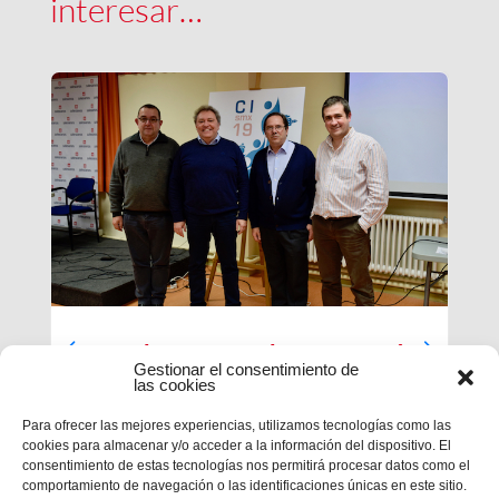
interesar…
Luces largas para la Inspectoría
Gestionar el consentimiento de
María Auxiliadora
las cookies
El último día de nuestra primera sesión del
Para ofrecer las mejores experiencias, utilizamos tecnologías como las
Capítulo se ha caracterizado por su enfoque
cookies para almacenar y/o acceder a la información del dispositivo. El
sobre el presente y futuro de nuestra inspectoría.
consentimiento de estas tecnologías nos permitirá procesar datos como el
Terminados los informes que habrá que enviar al
comportamiento de navegación o las identificaciones únicas en este sitio.