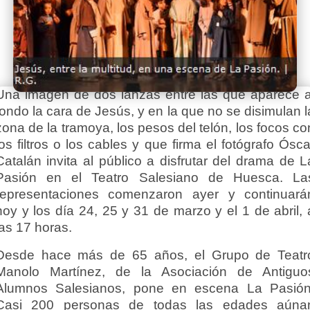
Una imagen de dos lanzas entre las que aparece a
fondo la cara de Jesús, y en la que no se disimulan l
zona de la tramoya, los pesos del telón, los focos co
los filtros o los cables y que firma el fotógrafo Ósca
Catalán invita al público a disfrutar del drama de L
Pasión en el Teatro Salesiano de Huesca. La
representaciones comenzaron ayer y continuará
hoy y los día 24, 25 y 31 de marzo y el 1 de abril, 
las 17 horas.
Desde hace más de 65 años, el Grupo de Teatr
Manolo Martínez, de la Asociación de Antiguo
Alumnos Salesianos, pone en escena La Pasión
Casi 200 personas de todas las edades aúna