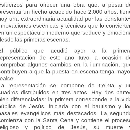
esfuerzos para ofrecer una obra que, a pesar d
presentar un hecho acaecido hace 2.000 años, tien
hoy una extraordinaria actualidad por las constante
innovaciones escénicas y técnicas que lo convierte
en un espectáculo moderno que seduce y emocion
desde las primeras escenas.
El público que acudió ayer a la primer
representación de este año tuvo la ocasión d
comprobar algunos cambios en la iluminación, qu
contribuyen a que la puesta en escena tenga mayo
realce.
La representación se compone de treinta y u
cuadros distribuidos en tres actos. Hay dos parte
bien diferenciadas: la primera corresponde a la vid
pública de Jesús, iniciada con el bautismo y lo
pasajes evangélicos más destacados. La segund
comienza con la Santa Cena y contiene el proces
religioso y político de Jesús, su muerte 