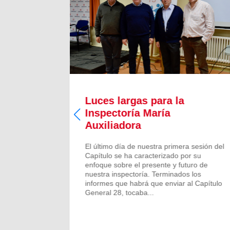
Luces largas para la
Inspectoría María
 todos los
Auxiliadora
aron para
 numeroso
El último día de nuestra primera sesión del
scalones
Capítulo se ha caracterizado por su
ado de
enfoque sobre el presente y futuro de
más...
nuestra inspectoría. Terminados los
informes que habrá que enviar al Capítulo
General 28, tocaba...