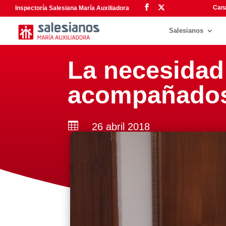
Cana
Inspectoría Salesiana María Auxiliadora
Salesianos
La necesidad
acompañado

26 abril 2018