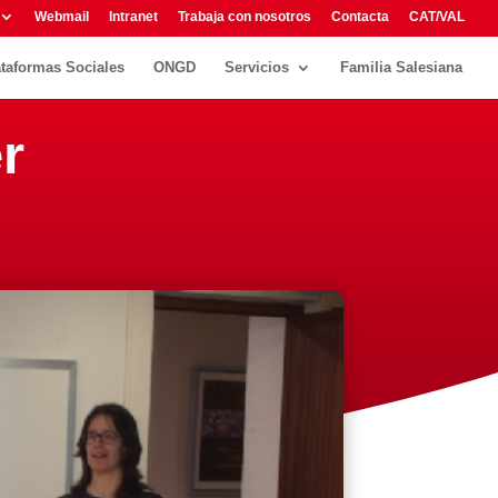
Webmail
Intranet
Trabaja con nosotros
Contacta
CAT/VAL
ataformas Sociales
ONGD
Servicios
Familia Salesiana
r