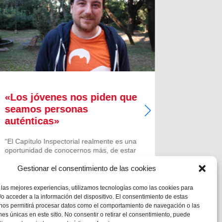
«Los jóvenes nos piden que
Taller
seamos personas
navide
auténticas»
Alcoy
“El Capítulo Inspectorial realmente es una
Con la lle
oportunidad de conocernos más, de estar
departame
más unidos; poner cara a mucha gente
de la Escu
que va trabajando por nuestra gran
Salesiano
Gestionar el consentimiento de las cookies
Inspectoría y es este momento de
para poner
encuentro con los otros que nos hará...
diferentes
 las mejores experiencias, utilizamos tecnologías como las cookies para
se han pro
o acceder a la información del dispositivo. El consentimiento de estas
 nos permitirá procesar datos como el comportamiento de navegación o las
ones únicas en este sitio. No consentir o retirar el consentimiento, puede