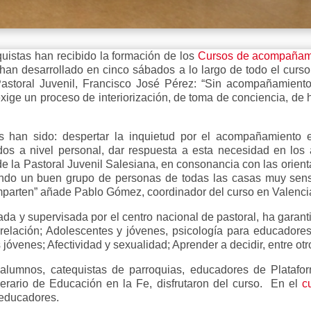
uistas han recibido la formación de los
Cursos de acompañam
 han desarrollado en cinco sábados a lo largo de todo el curs
 Pastoral Juvenil, Francisco José Pérez: “Sin acompañamient
xige un proceso de interiorización, de toma de conciencia, de 
s han sido: despertar la inquietud por el acompañamiento e
 a nivel personal, dar respuesta a esta necesidad en los am
 la Pastoral Juvenil Salesiana, en consonancia con las orienta
ando un buen grupo de personas de todas las casas muy sen
mparten” añade Pablo Gómez, coordinador del curso en Valenci
da y supervisada por el centro nacional de pastoral, ha garanti
relación; Adolescentes y jóvenes, psicología para educador
venes; Afectividad y sexualidad; Aprender a decidir, entre otr
alumnos, catequistas de parroquias, educadores de Plataform
nerario de Educación en la Fe, disfrutaron del curso. En el
c
 educadores.