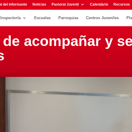
l del informante
Noticias
Pastoral Juvenil
Calendario
Recursos
Inspectoría
Escuelas
Parroquias
Centros Juveniles
Pl
 de acompañar y se
s