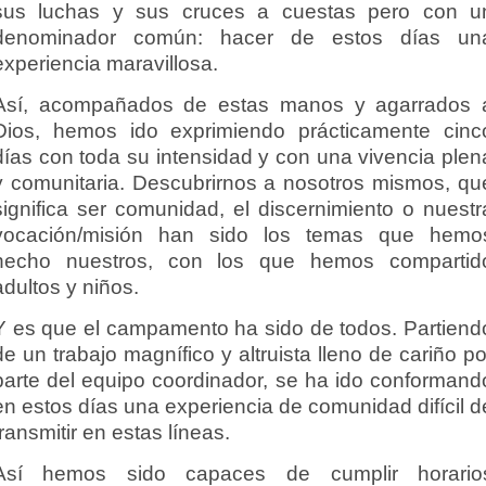
sus luchas y sus cruces a cuestas pero con u
denominador común: hacer de estos días un
experiencia maravillosa.
Así, acompañados de estas manos y agarrados 
Dios, hemos ido exprimiendo prácticamente cinc
días con toda su intensidad y con una vivencia plen
y comunitaria. Descubrirnos a nosotros mismos, qu
significa ser comunidad, el discernimiento o nuestr
vocación/misión han sido los temas que hemo
hecho nuestros, con los que hemos compartid
adultos y niños.
Y es que el campamento ha sido de todos. Partiend
de un trabajo magnífico y altruista lleno de cariño po
parte del equipo coordinador, se ha ido conformand
en estos días una experiencia de comunidad difícil d
transmitir en estas líneas.
Así hemos sido capaces de cumplir horario