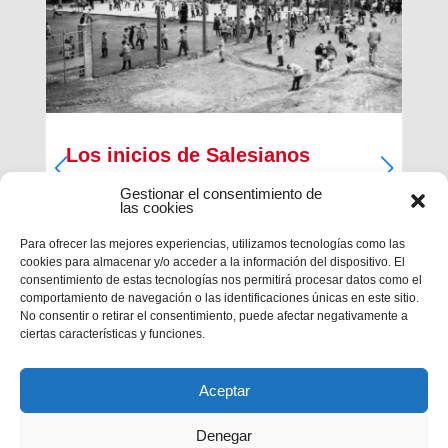
Los inicios de Salesianos
Terrassa
Gestionar el consentimiento de
las cookies
A partir de sus inquietudes sociales y religiosas,
un grupo de empresarios industriales de la
Para ofrecer las mejores experiencias, utilizamos tecnologías como las
ciudad, Antiguos Alumnos de los Salesianos de
cookies para almacenar y/o acceder a la información del dispositivo. El
Sarrià, Hosrta y Mataró, pidieron la fundación de
consentimiento de estas tecnologías nos permitirá procesar datos como el
una Escuela Profesional Salesiana en Terrassa.
comportamiento de navegación o las identificaciones únicas en este sitio.
Con...
No consentir o retirar el consentimiento, puede afectar negativamente a
ciertas características y funciones.
Aceptar
Denegar