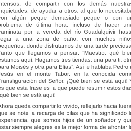
intensos, de compartir con los demás nuestra
inquietudes, de ayudar a otros, al que lo necesitab
con algún peque demasiado peque o con u
problema de última hora, incluso de hacer un
caminata por la vereda del río Guadalquivir hast
llegar a una zona de baño, con muchos niño
pequeños, donde disfrutamos de una tarde preciosa
Tanto que llegamos a pensar: “Maestro, qué bie
estamos aquí. Hagamos tres tiendas: una para ti, otr
para Moisés y otra para Elías”. Así le hablaba Pedro 
Jesús en el monte Tabor, en la conocida com
Transfiguración del Señor. ¡Qué bien se está aquí! 
es que esta frase es la que puede resumir estos día
¡qué bien se está aquí!
Ahora queda compartir lo vivido, reflejarlo hacia fuera
que se note la recarga de pilas que ha significado l
experiencia, que somos hijos de un soñador y qu
estar siempre alegres es la mejor forma de afrontar l