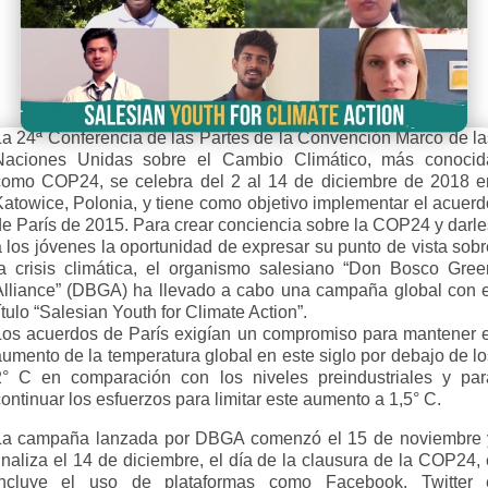
La 24ª Conferencia de las Partes de la Convención Marco de la
Naciones Unidas sobre el Cambio Climático, más conocid
como COP24, se celebra del 2 al 14 de diciembre de 2018 e
Katowice, Polonia, y tiene como objetivo implementar el acuerd
de París de 2015. Para crear conciencia sobre la COP24 y darle
a los jóvenes la oportunidad de expresar su punto de vista sobr
la crisis climática, el organismo salesiano “Don Bosco Gree
Alliance” (DBGA) ha llevado a cabo una campaña global con e
ítulo “Salesian Youth for Climate Action”.
Los acuerdos de París exigían un compromiso para mantener e
aumento de la temperatura global en este siglo por debajo de lo
2° C en comparación con los niveles preindustriales y par
ontinuar los esfuerzos para limitar este aumento a 1,5° C.
La campaña lanzada por DBGA comenzó el 15 de noviembre 
inaliza el 14 de diciembre, el día de la clausura de la COP24,
incluye el uso de plataformas como Facebook, Twitter 