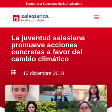
Inspectoría Salesiana María Auxiliadora
La juventud salesiana
promueve acciones
concretas a favor del
cambio climático

13 diciembre 2018