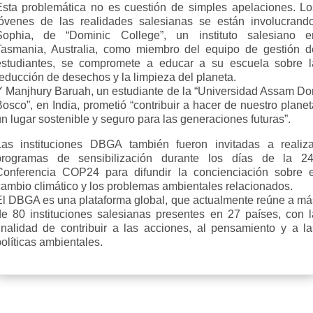
Esta problemática no es cuestión de simples apelaciones. Lo
jóvenes de las realidades salesianas se están involucrando
Sophia, de “Dominic College”, un instituto salesiano e
Tasmania, Australia, como miembro del equipo de gestión d
estudiantes, se compromete a educar a su escuela sobre l
educción de desechos y la limpieza del planeta.
Y Manjhury Baruah, un estudiante de la “Universidad Assam Do
osco”, en India, prometió “contribuir a hacer de nuestro plane
n lugar sostenible y seguro para las generaciones futuras”.
Las instituciones DBGA también fueron invitadas a realiza
programas de sensibilización durante los días de la 24
Conferencia COP24 para difundir la concienciación sobre e
cambio climático y los problemas ambientales relacionados.
El DBGA es una plataforma global, que actualmente reúne a má
de 80 instituciones salesianas presentes en 27 países, con l
finalidad de contribuir a las acciones, al pensamiento y a la
olíticas ambientales.