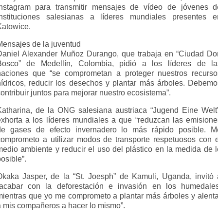
Instagram para transmitir mensajes de vídeo de jóvenes d
instituciones salesianas a líderes mundiales presentes e
Katowice.
Mensajes de la juventud
Daniel Alexander Muñoz Durango, que trabaja en “Ciudad Do
Bosco” de Medellín, Colombia, pidió a los líderes de la
naciones que “se comprometan a proteger nuestros recurso
hídricos, reducir los desechos y plantar más árboles. Debemo
ontribuir juntos para mejorar nuestro ecosistema”.
Katharina, de la ONG salesiana austriaca “Jugend Eine Welt”
exhorta a los líderes mundiales a que “reduzcan las emisione
de gases de efecto invernadero lo más rápido posible. M
comprometo a utilizar modos de transporte respetuosos con e
medio ambiente y reducir el uso del plástico en la medida de l
osible”.
Okaka Jasper, de la “St. Joesph” de Kamuli, Uganda, invitó 
“acabar con la deforestación e invasión en los humedales
mientras que yo me comprometo a plantar más árboles y alenta
a mis compañeros a hacer lo mismo”.