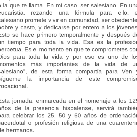
a la que te llama. En mi caso, ser salesiano. En un
eucaristía, rezando una fórmula para ello, e
salesiano promete vivir en comunidad, ser obediente
pobre y casto, y dedicarse por entero a los jóvenes
Esto se hace primero temporalmente y después d
un tiempo para toda la vida. Esa es la profesió
perpetua. Es el momento en que te comprometes co
Dios para toda la vida y por eso es uno de lo
momentos más importantes de la vida de u
salesiano", de esta forma compartía para Ven 
sígueme la importancia de este compromis
vocacional.
Esta jornada, enmarcada en el homenaje a los 12
años de la presencia hispalense, servirá tambié
para celebrar los 25, 50 y 60 años de ordenació
sacerdotal o profesión religiosa de una cuarenten
de hermanos.