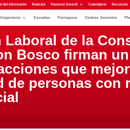
l del informante
Noticias
Pastoral Juvenil
Calendario
Recursos
Inspectoría
Escuelas
Parroquias
Centros Juveniles
Pl
Laboral de la Cons
n Bosco firman un
 acciones que mejor
d de personas con 
ial