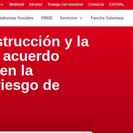
Webmail
Intranet
Trabaja con nosotros
Contacta
CAT/VAL
ataformas Sociales
ONGD
Servicios
Familia Salesiana
trucción y la
 acuerdo
en la
riesgo de