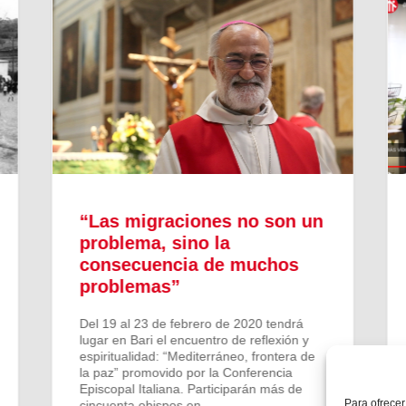
“Las migraciones no son un
Iremo
problema, sino la
compa
consecuencia de muchos
respo
problemas”
econó
Del 19 al 23 de febrero de 2020 tendrá
Santi Vil
lugar en Bari el encuentro de reflexión y
Faustino 
espiritualidad: “Mediterráneo, frontera de
rector de
la paz” promovido por la Conferencia
Padua en 
Episcopal Italiana. Participarán más de
persona 
Para ofrecer
cincuenta obispos en...
inspector