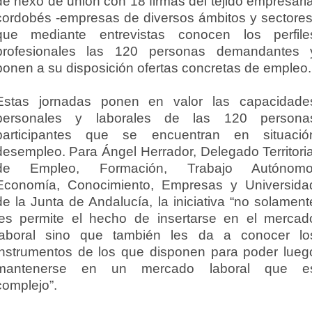
de nexo de unión con 18 firmas del tejido empresaria
cordobés -empresas de diversos ámbitos y sectores
que mediante entrevistas conocen los perfile
profesionales las 120 personas demandantes 
ponen a su disposición ofertas concretas de empleo.
Estas jornadas ponen en valor las capacidade
personales y laborales de las 120 persona
participantes que se encuentran en situació
desempleo. Para Ángel Herrador, Delegado Territoria
de Empleo, Formación, Trabajo Autónomo
Economía, Conocimiento, Empresas y Universida
de la Junta de Andalucía, la iniciativa “no solament
les permite el hecho de insertarse en el mercad
laboral sino que también les da a conocer lo
instrumentos de los que disponen para poder lueg
mantenerse en un mercado laboral que e
complejo”.