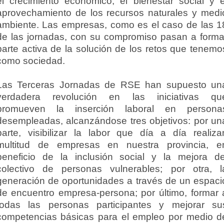
el crecimiento económico, el bienestar social y e
aprovechamiento de los recursos naturales y medi
ambiente. Las empresas, como es el caso de las 1
de las jornadas, con su compromiso pasan a forma
parte activa de la solución de los retos que tenemo
como sociedad.
Las Terceras Jornadas de RSE han supuesto un
verdadera revolución en las iniciativas qu
promueven la inserción laboral en persona
desempleadas, alcanzándose tres objetivos: por un
parte, visibilizar la labor que día a día realiza
multitud de empresas en nuestra provincia, e
beneficio de la inclusión social y la mejora de
colectivo de personas vulnerables; por otra, l
generación de oportunidades a través de un espaci
de encuentro empresa-persona; por último, formar 
todas las personas participantes y mejorar su
competencias básicas para el empleo por medio d