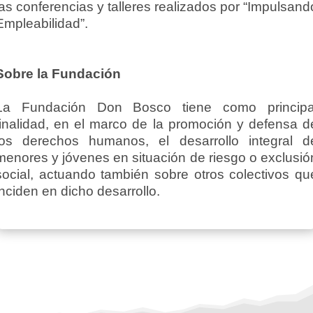
las conferencias y talleres realizados por “Impulsand
Empleabilidad”.
Sobre la Fundación
La Fundación Don Bosco tiene como principa
finalidad, en el marco de la promoción y defensa d
los derechos humanos, el desarrollo integral d
menores y jóvenes en situación de riesgo o exclusió
social, actuando también sobre otros colectivos qu
inciden en dicho desarrollo.