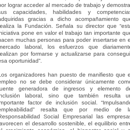
por lograr acceder al mercado de trabajo y demostra
sus capacidades, habilidades y competencia
adquiridas gracias a dicho acompañamiento qu
realiza la Fundación. Señala su director que “est
iniciativa pone en valor el trabajo tan importante qu
hacen muchas personas para poder insertarse en e
mercado laboral, los esfuerzos que diariament
realizan por formarse y actualizarse para consegui
esa oportunidad”.
Los organizadores han puesto de manifiesto que e
empleo no se debe considerar únicamente com
fuente generadora de ingresos y elemento d
inclusión laboral, sino que también resulta u
importante factor de inclusión social. “Impulsand
empleabilidad” resalta que por medio de l
Responsabilidad Social Empresarial las empresa
favorecen el desarrollo sostenible, el equilibrio entr