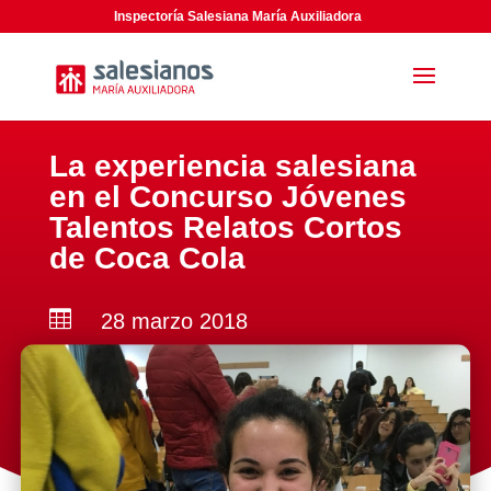
Inspectoría Salesiana María Auxiliadora
La experiencia salesiana
en el Concurso Jóvenes
Talentos Relatos Cortos
de Coca Cola

28 marzo 2018