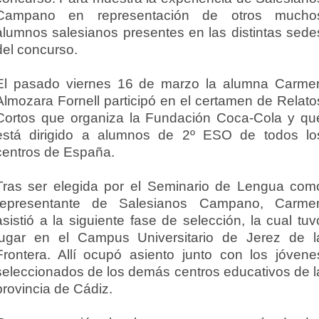
Campano en representación de otros mucho
alumnos salesianos presentes en las distintas sede
del concurso.
El pasado viernes 16 de marzo la alumna Carme
Almozara Fornell participó en el certamen de Relato
Cortos que organiza la Fundación Coca-Cola y qu
está dirigido a alumnos de 2º ESO de todos lo
centros de España.
Tras ser elegida por el Seminario de Lengua com
representante de Salesianos Campano, Carme
asistió a la siguiente fase de selección, la cual tuv
lugar en el Campus Universitario de Jerez de l
Frontera. Allí ocupó asiento junto con los jóvene
seleccionados de los demás centros educativos de l
provincia de Cádiz.