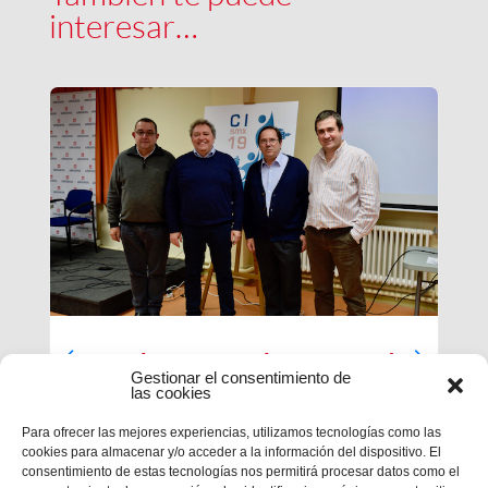
interesar…
Luces largas para la Inspectoría
Gestionar el consentimiento de
María Auxiliadora
las cookies
El último día de nuestra primera sesión del
Para ofrecer las mejores experiencias, utilizamos tecnologías como las
Capítulo se ha caracterizado por su enfoque
cookies para almacenar y/o acceder a la información del dispositivo. El
sobre el presente y futuro de nuestra inspectoría.
consentimiento de estas tecnologías nos permitirá procesar datos como el