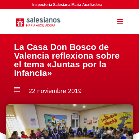
Inspectoría Salesiana María Auxiliadora
La Casa Don Bosco de
Valencia reflexiona sobre
el tema «Juntas por la
infancia»

22 noviembre 2019