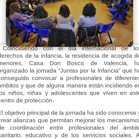
Coincidiendo con el día internacional de lo
derechos de la infancia, la residencia de acogida d
menores, Casa Don Bosco de Valencia, h
organizado la jornada “Juntas por la Infancia” que h
conseguido convocar a profesionales de diferente
ámbitos y que de alguna manera están incidiendo e
los niños, niñas y adolescentes que viven en est
centro de protección.
El objetivo principal de la jornada ha sido conocerse 
crear alianzas que permitan mejorar los mecanismo
de coordinación entre profesionales del ámbit
sanitario, educativo y de los servicios sociales. A