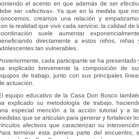
poniendo el acento en que además de ser efectiv
debe ser «afectiva». Ya que en la medida que no
conocemos, creamos una relación y empatizamo
con la realidad que vive cada servicio, la calidad de l
coordinación suele aumentar exponencialmente
beneficiando directamente a estos niños, niñas 
adolescentes tan vulnerables.
Posteriormente, cada participante se ha presentado 
ha explicado brevemente la composición de su
equipos de trabajo, junto con sus principales línea
de actuación.
El equipo educativo de la Casa Don Bosco tambié
ha explicado su metodología de trabajo, haciend
una especial mención a la acción tutorial y a la
medidas que se articulan para generar y fortalecer lo
vínculos afectivos que caracterizan su intervención
Para terminar esta primera parte del encuentro, e