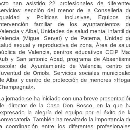
acto han asistido 22 profesionales de diferente
servicios: sección del menor de la Consellería d
Igualdad y Políticas inclusivas, Equipos d
intervención familiar de los ayuntamientos d
Valencia y Albal, Unidades de salud mental infantil d
Valencia (Miguel Servet) y de Paterna, Unidad d
salud sexual y reproductiva de zona, Área de salu
pública de Valencia, centros educativos CEIP Ma
Aub y San antonio Abad, programa de Absentism
escolar del Ayuntamiento de Valencia, centro d
Juventud de Orriols, Servicios sociales municipale
de Albal y centro de protección de menores «Hoga
Champagnat».
La jornada se ha iniciado con una breve presentació
del director de la Casa Don Bosco, en la que h
expresado la alegría del equipo por el éxito de l
convocatoria. También ha resaltado la importancia d
la coordinación entre los diferentes profesionales