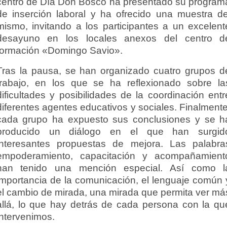
centro de Día Don Bosco ha presentado su program
de inserción laboral y ha ofrecido una muestra de
mismo, invitando a los participantes a un excelent
desayuno en los locales anexos del centro d
formación «Domingo Savio».
Tras la pausa, se han organizado cuatro grupos d
trabajo, en los que se ha reflexionado sobre la
dificultades y posibilidades de la coordinación entr
diferentes agentes educativos y sociales. Finalmente
cada grupo ha expuesto sus conclusiones y se h
producido un diálogo en el que han surgid
interesantes propuestas de mejora.
Las palabra
empoderamiento, capacitación y acompañamient
han tenido una mención especial. Así como l
importancia de la comunicación, el lenguaje común 
el cambio de mirada, una mirada que permita ver má
allá, lo que hay detrás de cada persona con la qu
intervenimos.