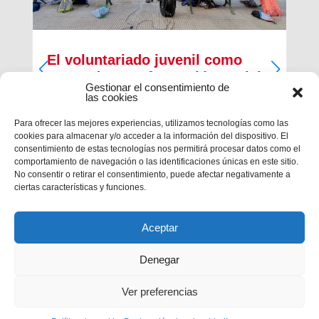
El voluntariado juvenil como
motor de transformación social
Gestionar el consentimiento de
las cookies
Quedaron atrás los años 80 y su modelo de
centro juvenil centrado en el ocio y tiempo libre
Para ofrecer las mejores experiencias, utilizamos tecnologías como las
como lugar de reunión para jugar, charlar,
cookies para almacenar y/o acceder a la información del dispositivo. El
descansar, encontrar su propia identidad, que les
consentimiento de estas tecnologías nos permitirá procesar datos como el
diferenciara del mundo adulto. Era zona libre de
comportamiento de navegación o las identificaciones únicas en este sitio.
padres y...
No consentir o retirar el consentimiento, puede afectar negativamente a
ciertas características y funciones.
Aceptar
Denegar
Ver preferencias