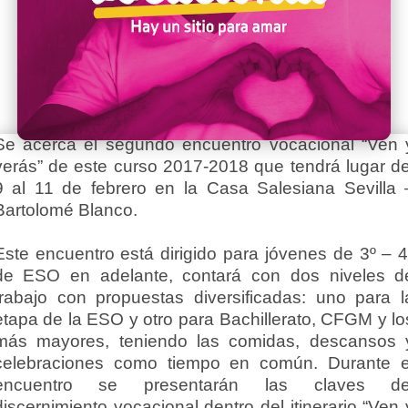
Se acerca el segundo encuentro vocacional “Ven 
verás” de este curso 2017-2018 que tendrá lugar de
9 al 11 de febrero en la Casa Salesiana Sevilla 
Bartolomé Blanco.
Este encuentro está dirigido para jóvenes de 3º – 4
de ESO en adelante, contará con dos niveles d
trabajo con propuestas diversificadas: uno para l
etapa de la ESO y otro para Bachillerato, CFGM y lo
más mayores, teniendo las comidas, descansos 
celebraciones como tiempo en común. Durante e
encuentro se presentarán las claves de
discernimiento vocacional dentro del itinerario “Ven 