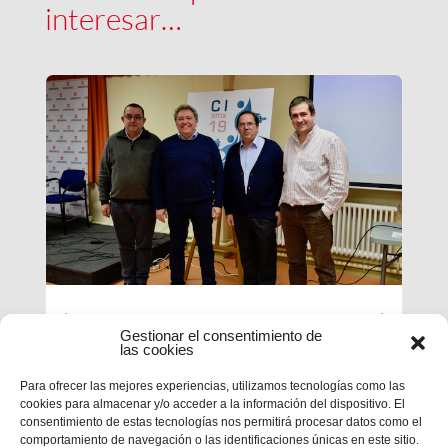
interesar…
Luces largas para la Inspectoría
Gestionar el consentimiento de
María Auxiliadora
las cookies
Para ofrecer las mejores experiencias, utilizamos tecnologías como las
El último día de nuestra primera sesión del
cookies para almacenar y/o acceder a la información del dispositivo. El
Capítulo se ha caracterizado por su enfoque
consentimiento de estas tecnologías nos permitirá procesar datos como el
sobre el presente y futuro de nuestra inspectoría.
comportamiento de navegación o las identificaciones únicas en este sitio.
Terminados los informes que habrá que enviar al