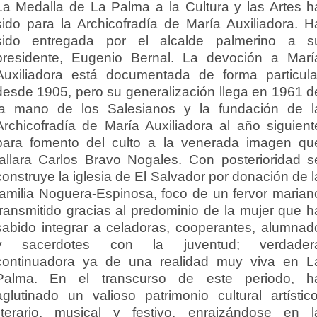
La Medalla de La Palma a la Cultura y las Artes h
sido para la Archicofradía de María Auxiliadora. H
sido entregada por el alcalde palmerino a s
presidente, Eugenio Bernal. La devoción a Marí
Auxiliadora está documentada de forma particula
desde 1905, pero su generalización llega en 1961 d
la mano de los Salesianos y la fundación de l
Archicofradía de María Auxiliadora al año siguient
para fomento del culto a la venerada imagen qu
tallara Carlos Bravo Nogales. Con posterioridad s
construye la iglesia de El Salvador por donación de l
familia Noguera-Espinosa, foco de un fervor marian
transmitido gracias al predominio de la mujer que h
sabido integrar a celadoras, cooperantes, alumnad
y sacerdotes con la juventud; verdader
continuadora ya de una realidad muy viva en L
Palma. En el transcurso de este periodo, h
aglutinado un valioso patrimonio cultural artístico
literario, musical y festivo, enraizándose en l