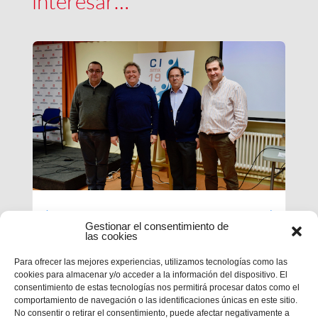
interesar…
Luces largas para la Inspectoría
Gestionar el consentimiento de
María Auxiliadora
las cookies
Para ofrecer las mejores experiencias, utilizamos tecnologías como las
El último día de nuestra primera sesión del
cookies para almacenar y/o acceder a la información del dispositivo. El
Capítulo se ha caracterizado por su enfoque
consentimiento de estas tecnologías nos permitirá procesar datos como el
sobre el presente y futuro de nuestra inspectoría.
comportamiento de navegación o las identificaciones únicas en este sitio.
Terminados los informes que habrá que enviar al
No consentir o retirar el consentimiento, puede afectar negativamente a
Capítulo General 28, tocaba...