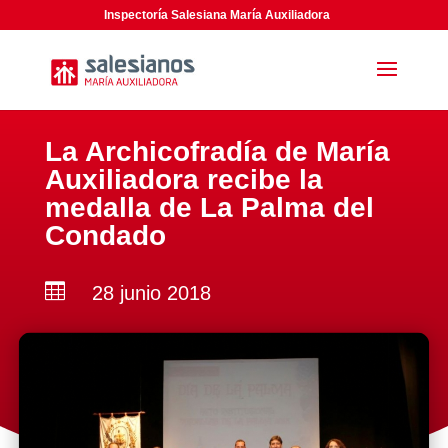
Inspectoría Salesiana María Auxiliadora
La Archicofradía de María
Auxiliadora recibe la
medalla de La Palma del
Condado

28 junio 2018