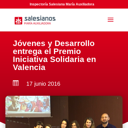
Inspectoría Salesiana María Auxiliadora
Jóvenes y Desarrollo
entrega el Premio
Iniciativa Solidaria en
Valencia

17 junio 2016