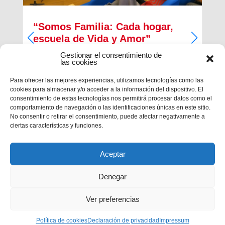
“Somos Familia: Cada hogar,
escuela de Vida y Amor”
Gestionar el consentimiento de
En la presentación estuvo acompañado por don
las cookies
Filiberto González, Consejero para la
Comunicación Social y otros miembros de la
Para ofrecer las mejores experiencias, utilizamos tecnologías como las
Casa Generalicia de los Salesianos. Don Ángel
cookies para almacenar y/o acceder a la información del dispositivo. El
Fernández Artime presentó el Aguinaldo en...
consentimiento de estas tecnologías nos permitirá procesar datos como el
comportamiento de navegación o las identificaciones únicas en este sitio.
No consentir o retirar el consentimiento, puede afectar negativamente a
ciertas características y funciones.
Aceptar
Denegar
Ver preferencias
Política de cookies
Declaración de privacidad
Impressum
Privacidad
|
Aviso legal
|
Política de cookies