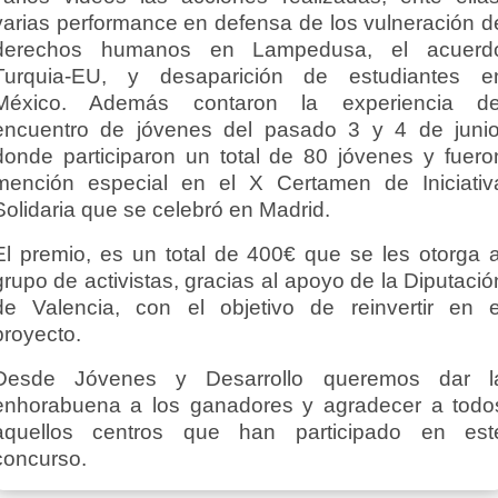
varias performance en defensa de los vulneración d
derechos humanos en Lampedusa, el acuerd
Turquia-EU, y desaparición de estudiantes e
México. Además contaron la experiencia de
encuentro de jóvenes del pasado 3 y 4 de junio
donde participaron un total de 80 jóvenes y fuero
mención especial en el X Certamen de Iniciativ
Solidaria que se celebró en Madrid.
El premio, es un total de 400€ que se les otorga a
grupo de activistas, gracias al apoyo de la Diputació
de Valencia, con el objetivo de reinvertir en e
proyecto.
Desde Jóvenes y Desarrollo queremos dar l
enhorabuena a los ganadores y agradecer a todo
aquellos centros que han participado en est
concurso.