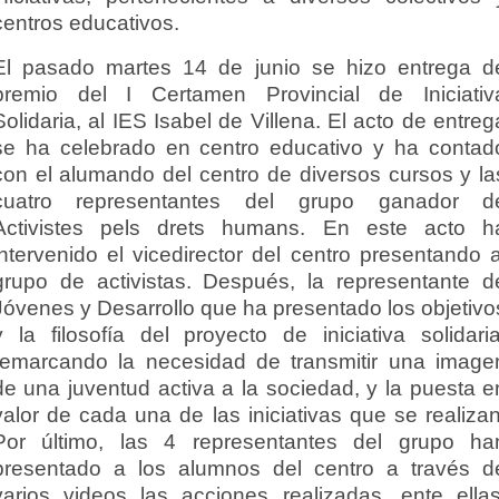
centros educativos.
El pasado martes 14 de junio se hizo entrega d
premio del I Certamen Provincial de Iniciativ
Solidaria, al IES Isabel de Villena. El acto de entreg
se ha celebrado en centro educativo y ha contad
con el alumando del centro de diversos cursos y la
cuatro representantes del grupo ganador d
Activistes pels drets humans. En este acto h
intervenido el vicedirector del centro presentando a
grupo de activistas. Después, la representante d
Jóvenes y Desarrollo que ha presentado los objetivo
y la filosofía del proyecto de iniciativa solidaria
remarcando la necesidad de transmitir una image
de una juventud activa a la sociedad, y la puesta e
valor de cada una de las iniciativas que se realizan
Por último, las 4 representantes del grupo ha
presentado a los alumnos del centro a través d
varios videos las acciones realizadas, ente ellas