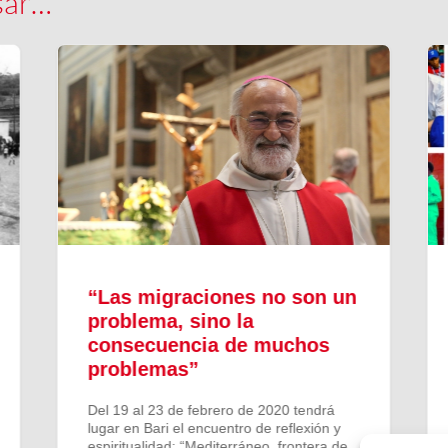
sar…
“Las migraciones no son un
problema, sino la
consecuencia de muchos
problemas”
Del 19 al 23 de febrero de 2020 tendrá
lugar en Bari el encuentro de reflexión y
espiritualidad: “Mediterráneo, frontera de