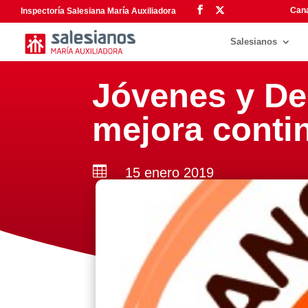
Cana
Inspectoría Salesiana María Auxiliadora
Salesianos
Jóvenes y De
mejora conti

15 enero 2019