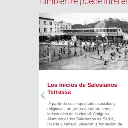
También te puede intere
il
Los inicios de Salesianos
Terrassa
l
A partir de sus inquietudes sociales y
religiosas, un grupo de empresarios
u modelo
industriales de la ciudad, Antiguos
ocio y
Alumnos de los Salesianos de Sarrià,
ión para
Hosrta y Mataró, pidieron la fundación de
trar su