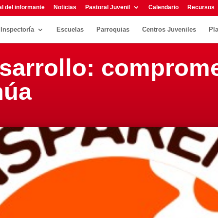
l del informante
Noticias
Pastoral Juvenil
Calendario
Recursos
Inspectoría
Escuelas
Parroquias
Centros Juveniles
Pl
sarrollo: comprome
núa