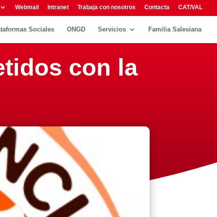
Webmail
Intranet
Trabaja con nosotros
Contacta
CAT/VAL
ataformas Sociales
ONGD
Servicios
Familia Salesiana
tidos con la