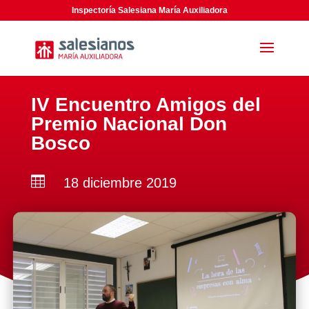
Inspectoría Salesiana María Auxiliadora
IV Encuentro Amigos del
Premio Nacional Don
Bosco

18 diciembre 2019