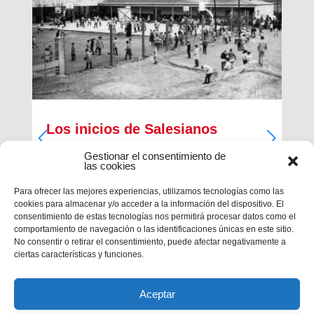
Los inicios de Salesianos
Terrassa
Gestionar el consentimiento de
las cookies
A partir de sus inquietudes sociales y religiosas,
un grupo de empresarios industriales de la
Para ofrecer las mejores experiencias, utilizamos tecnologías como las
ciudad, Antiguos Alumnos de los Salesianos de
cookies para almacenar y/o acceder a la información del dispositivo. El
Sarrià, Hosrta y Mataró, pidieron la fundación de
consentimiento de estas tecnologías nos permitirá procesar datos como el
una Escuela Profesional Salesiana en Terrassa.
comportamiento de navegación o las identificaciones únicas en este sitio.
Con...
No consentir o retirar el consentimiento, puede afectar negativamente a
ciertas características y funciones.
Aceptar