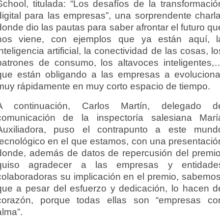
School, titulada: “Los desafíos de la transformació
digital para las empresas”, una sorprendente charla
donde dio las pautas para saber afrontar el futuro qu
nos viene, con ejemplos que ya están aquí, l
inteligencia artificial, la conectividad de las cosas, lo
patrones de consumo, los altavoces inteligentes,
que están obligando a las empresas a evoluciona
muy rápidamente en muy corto espacio de tiempo.
A continuación, Carlos Martín, delegado d
comunicación de la inspectoría salesiana Marí
Auxiliadora, puso el contrapunto a este mund
tecnológico en el que estamos, con una presentació
donde, además de datos de repercusión del premio
quiso agradecer a las empresas y entidade
colaboradoras su implicación en el premio, sabemos
que a pesar del esfuerzo y dedicación, lo hacen d
corazón, porque todas ellas son “empresas co
alma”.