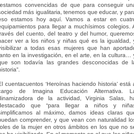
“estamos convencidas de que para conseguir un
sociedad más igualitaria, tenemos que educar, y par
eso estamos hoy aquí. Vamos a estar en cuatr
equipamientos para llegar a muchísimos colegios. 
través del cuento, del teatro y del humor, queremo
hacer ver a los niños y niñas qué es la igualdad, 
visibilizar a todas esas mujeres que han aportad
tanto en la investigación, en el arte, en la cultura… 
que son todavía las grandes desconocidas de l
historia”.
El cuentacuentos ‘Heroínas haciendo historia’ está 
cargo de Imagina Educación Alternativa. L
dinamizadora de la actividad, Virginia Salas, h
destacado que “para llegar a niños y niña
simplificamos al máximo, damos ideas claras qu
puedan comprender, y que vean con naturalidad lo
roles de la mujer en otros ámbitos en los que no s