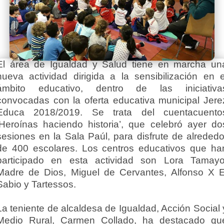
El área de Igualdad y Salud tiene en marcha un
nueva actividad dirigida a la sensibilización en e
ámbito educativo, dentro de las iniciativa
convocadas con la oferta educativa municipal Jere
Educa 2018/2019. Se trata del cuentacuento
‘Heroínas haciendo historia’, que celebró ayer do
sesiones en la Sala Paúl, para disfrute de alrededo
de 400 escolares. Los centros educativos que ha
participado en esta actividad son Lora Tamayo
Madre de Dios, Miguel de Cervantes, Alfonso X E
Sabio y Tartessos.
La teniente de alcaldesa de Igualdad, Acción Social 
Medio Rural, Carmen Collado, ha destacado qu