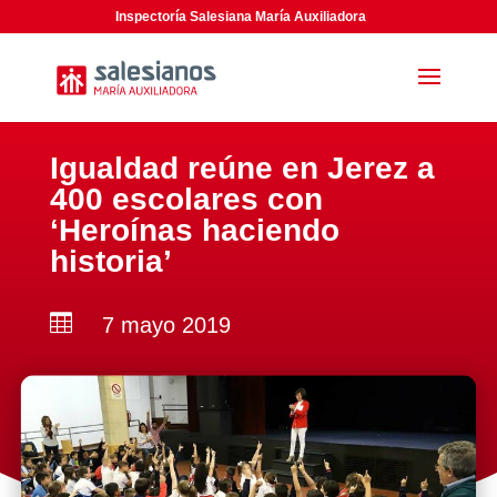
Inspectoría Salesiana María Auxiliadora
Igualdad reúne en Jerez a
400 escolares con
‘Heroínas haciendo
historia’

7 mayo 2019