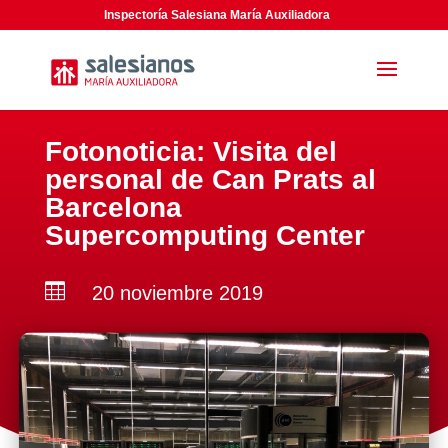
Inspectoría Salesiana María Auxiliadora
Fotonoticia: Visita del
personal de Can Prats al
Barcelona
Supercomputing Center

20 noviembre 2019