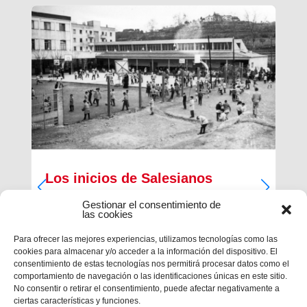
Los inicios de Salesianos
Terrassa
Gestionar el consentimiento de
las cookies
A partir de sus inquietudes sociales y religiosas,
un grupo de empresarios industriales de la
Para ofrecer las mejores experiencias, utilizamos tecnologías como las
ciudad, Antiguos Alumnos de los Salesianos de
cookies para almacenar y/o acceder a la información del dispositivo. El
Sarrià, Hosrta y Mataró, pidieron la fundación de
consentimiento de estas tecnologías nos permitirá procesar datos como el
una Escuela Profesional Salesiana en Terrassa.
comportamiento de navegación o las identificaciones únicas en este sitio.
Con...
No consentir o retirar el consentimiento, puede afectar negativamente a
ciertas características y funciones.