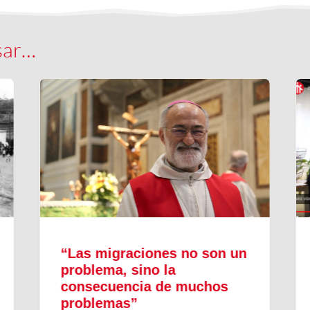
sar…
“Las migraciones no son un
problema, sino la
consecuencia de muchos
problemas”