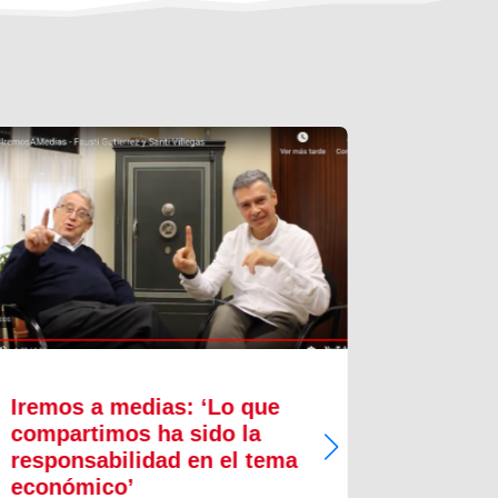
Iremos a medias: ‘Lo que
Innova
compartimos ha sido la
proces
responsabilidad en el tema
crecim
económico’