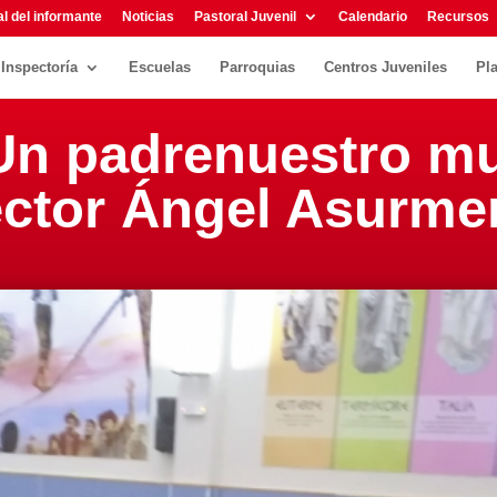
l del informante
Noticias
Pastoral Juvenil
Calendario
Recursos
Inspectoría
Escuelas
Parroquias
Centros Juveniles
Pl
 Un padrenuestro mu
pector Ángel Asurme