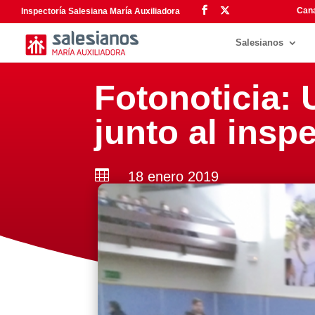
Cana
Inspectoría Salesiana María Auxiliadora
Salesianos
Fotonoticia:
junto al ins

18 enero 2019