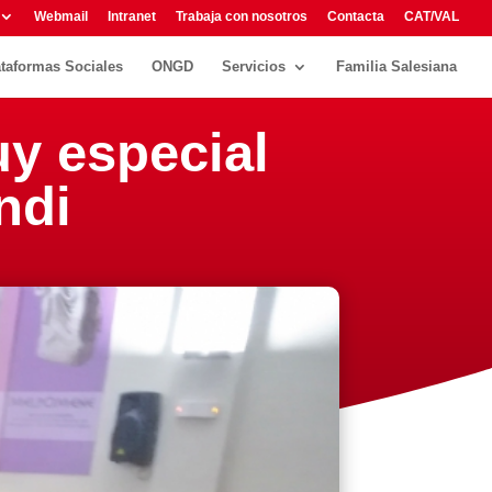
Webmail
Intranet
Trabaja con nosotros
Contacta
CAT/VAL
ataformas Sociales
ONGD
Servicios
Familia Salesiana
y especial
ndi