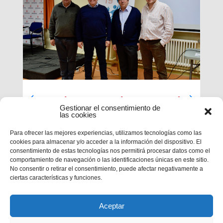
Luces largas para la Inspectoría
Gestionar el consentimiento de
María Auxiliadora
las cookies
El último día de nuestra primera sesión del
Para ofrecer las mejores experiencias, utilizamos tecnologías como las
Capítulo se ha caracterizado por su enfoque
cookies para almacenar y/o acceder a la información del dispositivo. El
sobre el presente y futuro de nuestra inspectoría.
consentimiento de estas tecnologías nos permitirá procesar datos como el
Terminados los informes que habrá que enviar al
comportamiento de navegación o las identificaciones únicas en este sitio.
Capítulo General 28, tocaba...
No consentir o retirar el consentimiento, puede afectar negativamente a
ciertas características y funciones.
Aceptar