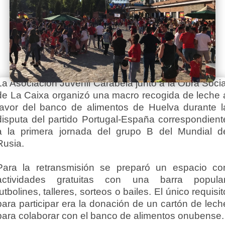
La Asociación Juvenil Carabela junto a la Obra Socia
de La Caixa organizó una macro recogida de leche 
favor del banco de alimentos de Huelva durante l
disputa del partido Portugal-España correspondient
a la primera jornada del grupo B del Mundial d
Rusia.
Para la retransmisión se preparó un espacio co
actividades gratuitas con una barra popular
futbolines, talleres, sorteos o bailes. El único requisit
para participar era la donación de un cartón de lech
para colaborar con el banco de alimentos onubense.