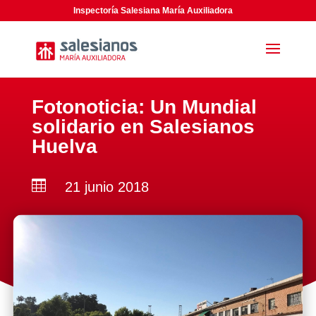
Inspectoría Salesiana María Auxiliadora
Fotonoticia: Un Mundial
solidario en Salesianos
Huelva

21 junio 2018