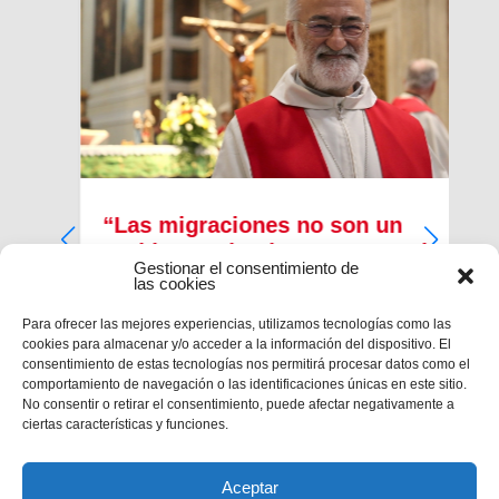
“Las migraciones no son un
problema, sino la consecuencia
Gestionar el consentimiento de
de muchos problemas”
las cookies
Del 19 al 23 de febrero de 2020 tendrá lugar en
Para ofrecer las mejores experiencias, utilizamos tecnologías como las
Bari el encuentro de reflexión y espiritualidad:
cookies para almacenar y/o acceder a la información del dispositivo. El
“Mediterráneo, frontera de la paz” promovido por
consentimiento de estas tecnologías nos permitirá procesar datos como el
la Conferencia Episcopal Italiana. Participarán
comportamiento de navegación o las identificaciones únicas en este sitio.
más de cincuenta obispos en...
No consentir o retirar el consentimiento, puede afectar negativamente a
ciertas características y funciones.
Aceptar