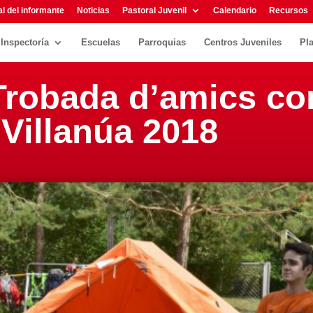
l del informante
Noticias
Pastoral Juvenil
Calendario
Recursos
Inspectoría
Escuelas
Parroquias
Centros Juveniles
Pl
 Trobada d’amics c
illanúa 2018