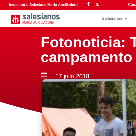
Cana
Inspectoría Salesiana María Auxiliadora
Salesianos
Fotonoticia:
campamento V

17 julio 2018