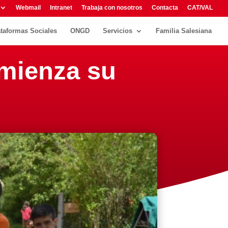
Webmail
Intranet
Trabaja con nosotros
Contacta
CAT/VAL
ataformas Sociales
ONGD
Servicios
Familia Salesiana
omienza su