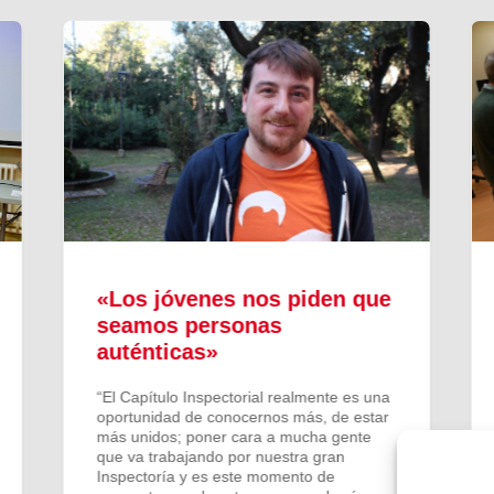
«Los jóvenes nos piden que
seamos personas
auténticas»
“El Capítulo Inspectorial realmente es una
oportunidad de conocernos más, de estar
más unidos; poner cara a mucha gente
que va trabajando por nuestra gran
Inspectoría y es este momento de