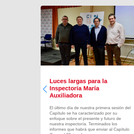
Luces largas para la
Inspectoría María
 todos los
Auxiliadora
aron para
 numeroso
El último día de nuestra primera sesión del
scalones
Capítulo se ha caracterizado por su
ado de
enfoque sobre el presente y futuro de
más...
nuestra inspectoría. Terminados los
informes que habrá que enviar al Capítulo