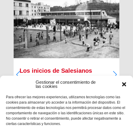
Los inicios de Salesianos
Terrassa
Gestionar el consentimiento de
las cookies
A partir de sus inquietudes sociales y religiosas,
un grupo de empresarios industriales de la
Para ofrecer las mejores experiencias, utilizamos tecnologías como las
ciudad, Antiguos Alumnos de los Salesianos de
cookies para almacenar y/o acceder a la información del dispositivo. El
Sarrià, Hosrta y Mataró, pidieron la fundación de
consentimiento de estas tecnologías nos permitirá procesar datos como el
una Escuela Profesional Salesiana en Terrassa.
comportamiento de navegación o las identificaciones únicas en este sitio.
Con...
No consentir o retirar el consentimiento, puede afectar negativamente a
ciertas características y funciones.