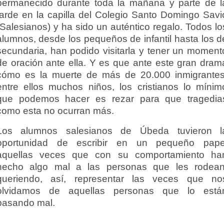
permanecido durante toda la mañana y parte de l
tarde en la capilla del Colegio Santo Domingo Savi
(Salesianos) y ha sido un auténtico regalo. Todos lo
alumnos, desde los pequeños de infantil hasta los d
secundaria, han podido visitarla y tener un moment
de oración ante ella. Y es que ante este gran dram
cómo es la muerte de más de 20.000 inmigrantes
entre ellos muchos niños, los cristianos lo mínim
que podemos hacer es rezar para que tragedia
como esta no ocurran más.
Los alumnos salesianos de Úbeda tuvieron l
oportunidad de escribir en un pequeño pape
aquellas veces que con su comportamiento ha
hecho algo mal a las personas que les rodean
queriendo, así, representar las veces que no
olvidamos de aquellas personas que lo está
pasando mal.