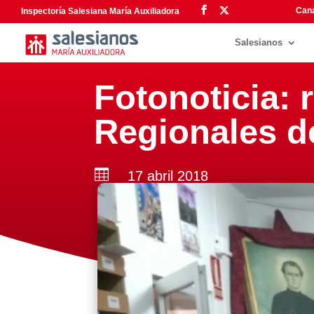
Cana
Inspectoría Salesiana María Auxiliadora
Salesianos
Fotonoticia: 
Regionales d

17 abril 2018