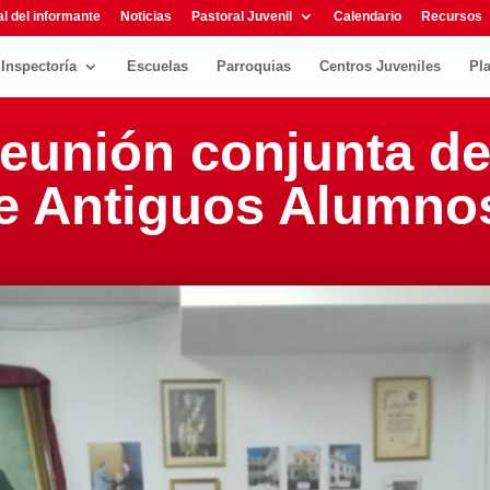
l del informante
Noticias
Pastoral Juvenil
Calendario
Recursos
Inspectoría
Escuelas
Parroquias
Centros Juveniles
Pl
reunión conjunta de
e Antiguos Alumno