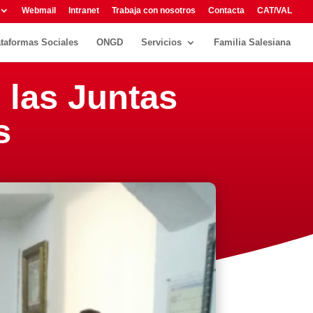
Webmail
Intranet
Trabaja con nosotros
Contacta
CAT/VAL
ataformas Sociales
ONGD
Servicios
Familia Salesiana
 las Juntas
s