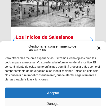
Los inicios de Salesianos
Terrassa
Gestionar el consentimiento de
las cookies
A partir de sus inquietudes sociales y religiosas,
un grupo de empresarios industriales de la
Para ofrecer las mejores experiencias, utilizamos tecnologías como las
ciudad, Antiguos Alumnos de los Salesianos de
cookies para almacenar y/o acceder a la información del dispositivo. El
Sarrià, Hosrta y Mataró, pidieron la fundación de
consentimiento de estas tecnologías nos permitirá procesar datos como el
una Escuela Profesional Salesiana en Terrassa.
comportamiento de navegación o las identificaciones únicas en este sitio.
Con...
No consentir o retirar el consentimiento, puede afectar negativamente a
ciertas características y funciones.
Aceptar
Denegar