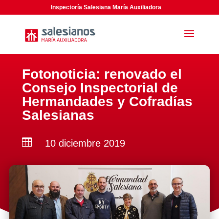
Inspectoría Salesiana María Auxiliadora
Fotonoticia: renovado el
Consejo Inspectorial de
Hermandades y Cofradías
Salesianas

10 diciembre 2019