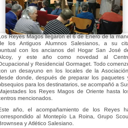
Los Reyes Magos llegaron el 6 de Enero de la man
de los Antiguos Alumnos Salesianos, a su cit
puntual con los ancianos del Hogar San José d
Alcoy, y este año como novedad al Centr
Ocupacional y Residencial Gormaget. Todo comenz
con un desayuno en los locales de la Asociación
desde donde, después de preparar los paquetes 
obsequios para los destinatarios, se acompañó a Su
Majestades los Reyes Magos de Oriente hasta lo
centros mencionados.
Este año, el acompañamiento de los Reyes h
correspondido al Montepío La Roina, Grupo Scou
Brownsea y Atlético Salesiano.