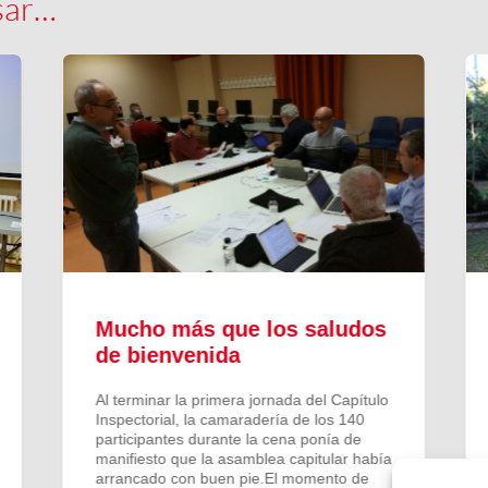
sar…
Mucho más que los saludos
de bienvenida
Al terminar la primera jornada del Capítulo
Inspectorial, la camaradería de los 140
participantes durante la cena ponía de
manifiesto que la asamblea capitular había
arrancado con buen pie.El momento de