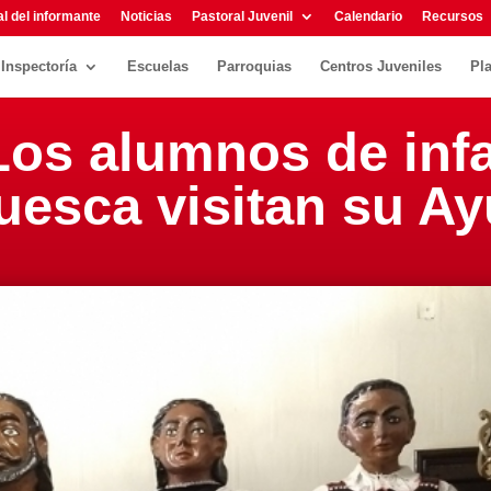
l del informante
Noticias
Pastoral Juvenil
Calendario
Recursos
Inspectoría
Escuelas
Parroquias
Centros Juveniles
Pl
Los alumnos de infa
uesca visitan su A