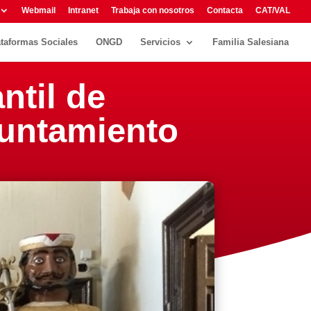
Webmail
Intranet
Trabaja con nosotros
Contacta
CAT/VAL
ataformas Sociales
ONGD
Servicios
Familia Salesiana
ntil de
yuntamiento