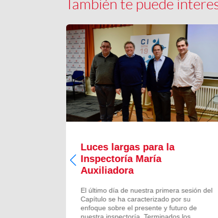
También te puede intere
Luces largas para la
Inspectoría María
 todos los
Auxiliadora
aron para
 numeroso
El último día de nuestra primera sesión del
scalones
Capítulo se ha caracterizado por su
ado de
enfoque sobre el presente y futuro de
más...
nuestra inspectoría. Terminados los