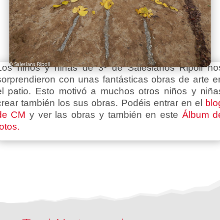
Los niños y niñas de 3º de Salesianos Ripoll no
sorprendieron con unas fantásticas obras de arte e
el patio. Esto motivó a muchos otros niños y niña
crear también los sus obras. Podéis entrar en el
blo
de CM
y ver las obras y también en este
Álbum d
fotos.