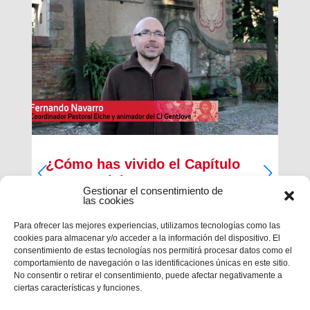
¿Cómo has vivido el Capítulo
Inspectorial?
Gestionar el consentimiento de
las cookies
Del 27 al 30 de diciembre ha tenido lugar la
primera parte del Capítulo Inspectorial de la
Para ofrecer las mejores experiencias, utilizamos tecnologías como las
Inspectoría María Auxiliadora, en la que han
cookies para almacenar y/o acceder a la información del dispositivo. El
participado un total de 121 salesianos, 117
consentimiento de estas tecnologías nos permitirá procesar datos como el
capitulares y 4 invitados, con la finalidad de
comportamiento de navegación o las identificaciones únicas en este sitio.
trabajar en las...
No consentir o retirar el consentimiento, puede afectar negativamente a
ciertas características y funciones.