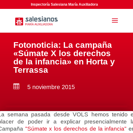
Inspectoría Salesiana María Auxiliadora
Fotonoticia: La campaña
«Súmate X los derechos
de la infancia» en Horta y
Terrassa

5 noviembre 2015
La semana pasada desde VOLS hemos tenido e
placer de poder ir a explicar presencialmente l
Campaña
"Súmate x los derechos de la infancia"
e