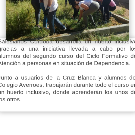
Salesianos Córdoba desarrolla un huerto inclusiv
gracias a una iniciativa llevada a cabo por lo
alumnos del segundo curso del Ciclo Formativo d
Atención a personas en situación de Dependencia.
Junto a usuarios de la Cruz Blanca y alumnos de
Colegio Averroes, trabajarán durante todo el curso e
un huerto inclusivo, donde aprenderán los unos d
los otros.