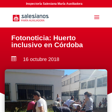
Inspectoría Salesiana María Auxiliadora
Fotonoticia: Huerto
inclusivo en Córdoba

16 octubre 2018