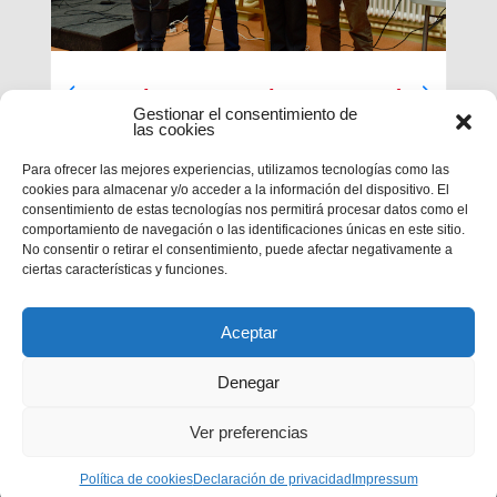
Luces largas para la Inspectoría
Gestionar el consentimiento de
María Auxiliadora
las cookies
El último día de nuestra primera sesión del
Para ofrecer las mejores experiencias, utilizamos tecnologías como las
Capítulo se ha caracterizado por su enfoque
cookies para almacenar y/o acceder a la información del dispositivo. El
sobre el presente y futuro de nuestra inspectoría.
consentimiento de estas tecnologías nos permitirá procesar datos como el
Terminados los informes que habrá que enviar al
comportamiento de navegación o las identificaciones únicas en este sitio.
Capítulo General 28, tocaba...
No consentir o retirar el consentimiento, puede afectar negativamente a
ciertas características y funciones.
Aceptar
Denegar
Ver preferencias
Privacidad
|
Aviso legal
|
Política de cookies
Política de cookies
Declaración de privacidad
Impressum