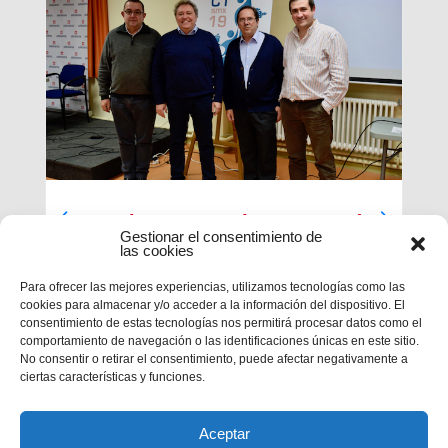
Luces largas para la Inspectoría
Gestionar el consentimiento de
María Auxiliadora
las cookies
El último día de nuestra primera sesión del
Para ofrecer las mejores experiencias, utilizamos tecnologías como las
Capítulo se ha caracterizado por su enfoque
cookies para almacenar y/o acceder a la información del dispositivo. El
sobre el presente y futuro de nuestra inspectoría.
consentimiento de estas tecnologías nos permitirá procesar datos como el
Terminados los informes que habrá que enviar al
comportamiento de navegación o las identificaciones únicas en este sitio.
Capítulo General 28, tocaba...
No consentir o retirar el consentimiento, puede afectar negativamente a
ciertas características y funciones.
Aceptar