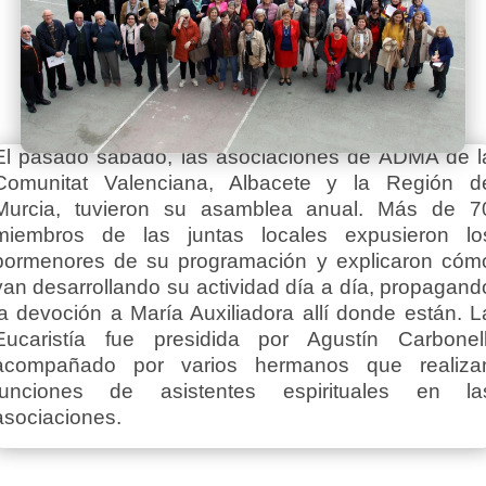
El pasado sábado, las asociaciones de ADMA de l
Comunitat Valenciana, Albacete y la Región d
Murcia, tuvieron su asamblea anual. Más de 7
miembros de las juntas locales expusieron lo
pormenores de su programación y explicaron cóm
van desarrollando su actividad día a día, propagand
la devoción a María Auxiliadora allí donde están. L
Eucaristía fue presidida por Agustín Carbonell
acompañado por varios hermanos que realiza
funciones de asistentes espirituales en la
asociaciones.