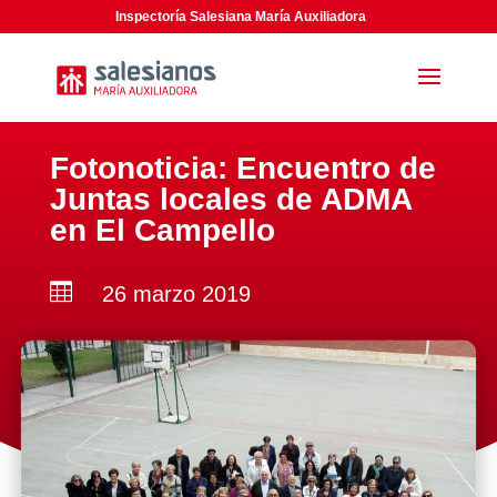
Inspectoría Salesiana María Auxiliadora
Fotonoticia: Encuentro de
Juntas locales de ADMA
en El Campello

26 marzo 2019