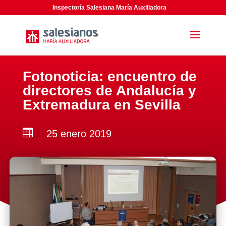
Inspectoría Salesiana María Auxiliadora
Fotonoticia: encuentro de
directores de Andalucía y
Extremadura en Sevilla

25 enero 2019