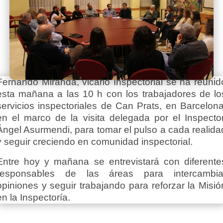
Fernando Miranda, vicario Inspectorial se ha reunid
esta mañana a las 10 h con los trabajadores de lo
servicios inspectoriales de Can Prats, en Barcelona
en el marco de la visita delegada por el Inspector
Ángel Asurmendi, para tomar el pulso a cada realida
y seguir creciendo en comunidad inspectorial.
Entre hoy y mañana se entrevistará con diferente
responsables de las áreas para intercambia
opiniones y seguir trabajando para reforzar la Misió
en la Inspectoría.