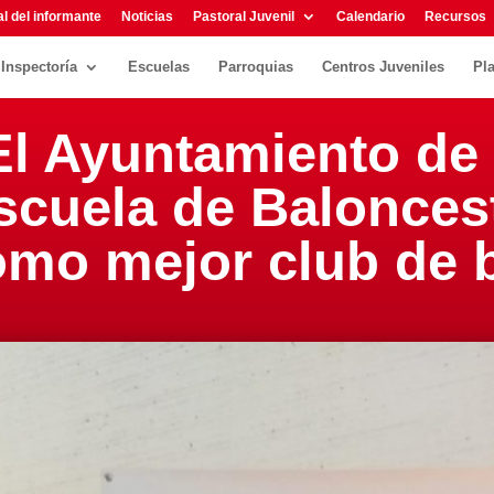
l del informante
Noticias
Pastoral Juvenil
Calendario
Recursos
Inspectoría
Escuelas
Parroquias
Centros Juveniles
Pl
 El Ayuntamiento de
Escuela de Balonces
omo mejor club de 