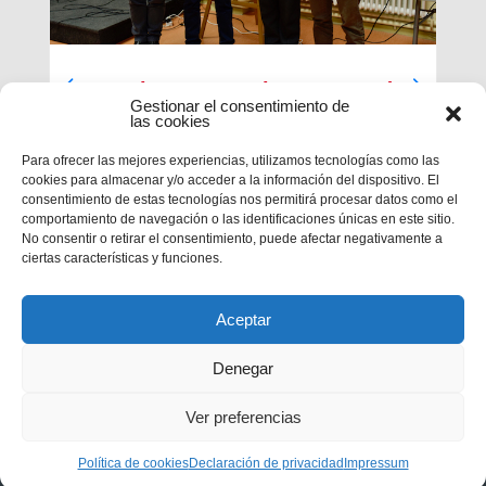
Luces largas para la Inspectoría
Gestionar el consentimiento de
María Auxiliadora
las cookies
El último día de nuestra primera sesión del
Para ofrecer las mejores experiencias, utilizamos tecnologías como las
Capítulo se ha caracterizado por su enfoque
cookies para almacenar y/o acceder a la información del dispositivo. El
sobre el presente y futuro de nuestra inspectoría.
consentimiento de estas tecnologías nos permitirá procesar datos como el
Terminados los informes que habrá que enviar al
comportamiento de navegación o las identificaciones únicas en este sitio.
Capítulo General 28, tocaba...
No consentir o retirar el consentimiento, puede afectar negativamente a
ciertas características y funciones.
Aceptar
Denegar
Ver preferencias
Privacidad
|
Aviso legal
|
Política de cookies
Política de cookies
Declaración de privacidad
Impressum