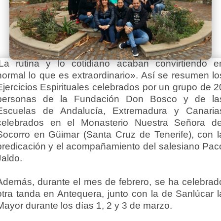
‘La rutina y lo cotidiano acaban convirtiendo e
normal lo que es extraordinario». Así se resumen lo
Ejercicios Espirituales celebrados por un grupo de 2
personas de la Fundación Don Bosco y de la
Escuelas de Andalucía, Extremadura y Canaria
celebrados en el Monasterio Nuestra Señora de
Socorro en Güimar (Santa Cruz de Tenerife), con l
predicación y el acompañamiento del salesiano Pac
Jaldo.
Además, durante el mes de febrero, se ha celebrad
otra tanda en Antequera, junto con la de Sanlúcar l
Mayor durante los días 1, 2 y 3 de marzo.