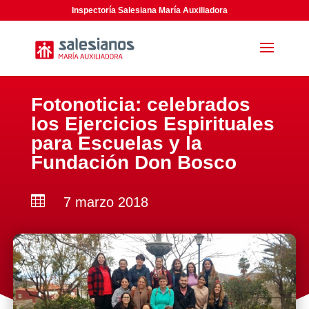
Inspectoría Salesiana María Auxiliadora
Fotonoticia: celebrados
los Ejercicios Espirituales
para Escuelas y la
Fundación Don Bosco

7 marzo 2018