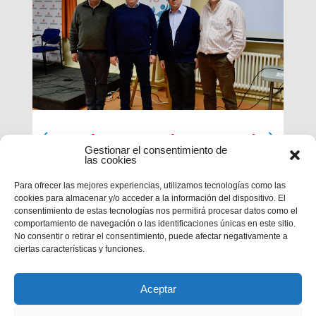
Luces largas para la Inspectoría
Gestionar el consentimiento de
María Auxiliadora
las cookies
El último día de nuestra primera sesión del
Para ofrecer las mejores experiencias, utilizamos tecnologías como las
Capítulo se ha caracterizado por su enfoque
cookies para almacenar y/o acceder a la información del dispositivo. El
sobre el presente y futuro de nuestra inspectoría.
consentimiento de estas tecnologías nos permitirá procesar datos como el
Terminados los informes que habrá que enviar al
comportamiento de navegación o las identificaciones únicas en este sitio.
Capítulo General 28, tocaba...
No consentir o retirar el consentimiento, puede afectar negativamente a
ciertas características y funciones.
Aceptar