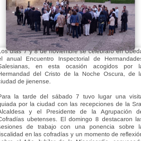
Los días 7 y 8 de noviembre se celebraró en Úbed
el anual Encuentro Inspectorial de Hermandade
Salesianas, en esta ocasión acogidos por l
Hermandad del Cristo de la Noche Oscura, de l
ciudad de jienense.
Para la tarde del sábado 7 tuvo lugar una visit
guiada por la ciudad con las recepciones de la Sra
Alcaldesa y el Presidente de la Agrupación d
Cofradías ubetenses. El domingo 8 destacaron la
sesiones de trabajo con una ponencia sobre l
fiscalidad en las cofradías y un momento de reflexió