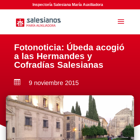
Inspectoría Salesiana María Auxiliadora
Fotonoticia: Úbeda acogió
a las Hermandes y
Cofradías Salesianas

9 noviembre 2015