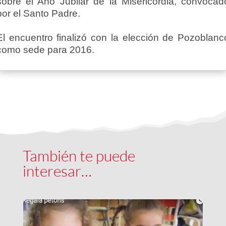
sobre el Año Jubilar de la Misericordia, convocad
por el Santo Padre.
El encuentro finalizó con la elección de Pozoblanc
como sede para 2016.
También te puede
interesar…