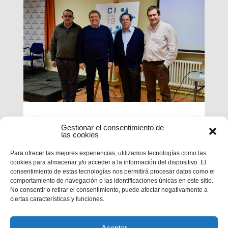
Luces largas para la Inspectoría
Gestionar el consentimiento de
María Auxiliadora
las cookies
Para ofrecer las mejores experiencias, utilizamos tecnologías como las
El último día de nuestra primera sesión del
cookies para almacenar y/o acceder a la información del dispositivo. El
Capítulo se ha caracterizado por su enfoque
consentimiento de estas tecnologías nos permitirá procesar datos como el
sobre el presente y futuro de nuestra inspectoría.
comportamiento de navegación o las identificaciones únicas en este sitio.
Terminados los informes que habrá que enviar al
No consentir o retirar el consentimiento, puede afectar negativamente a
Capítulo General 28, tocaba...
ciertas características y funciones.
Aceptar