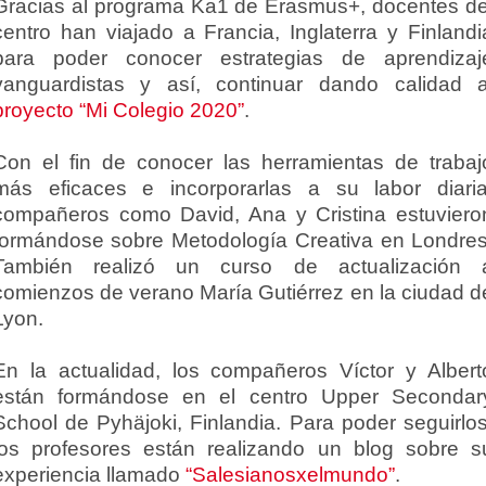
Gracias al programa Ka1 de Erasmus+, docentes de
centro han viajado a Francia, Inglaterra y Finlandi
para poder conocer estrategias de aprendizaj
vanguardistas y así, continuar dando calidad a
proyecto “Mi Colegio 2020”
.
Con el fin de conocer las herramientas de trabaj
más eficaces e incorporarlas a su labor diaria
compañeros como David, Ana y Cristina estuviero
formándose sobre Metodología Creativa en Londres
También realizó un curso de actualización 
comienzos de verano María Gutiérrez en la ciudad d
Lyon.
En la actualidad, los compañeros Víctor y Albert
están formándose en el centro Upper Secondar
School de Pyhäjoki, Finlandia. Para poder seguirlos
los profesores están realizando un blog sobre s
experiencia llamado
“Salesianosxelmundo”
.