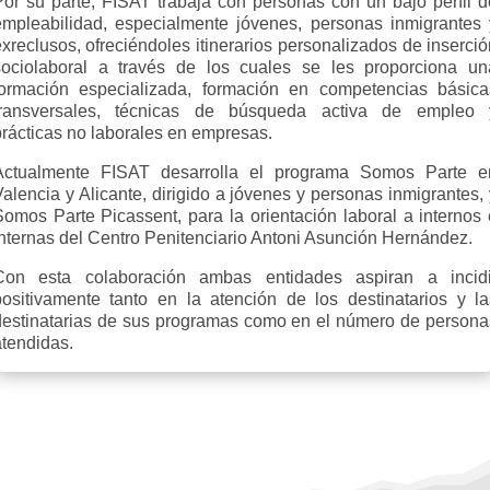
Por su parte, FISAT trabaja con personas con un bajo perfil d
empleabilidad, especialmente jóvenes, personas inmigrantes 
xreclusos, ofreciéndoles itinerarios personalizados de inserci
sociolaboral a través de los cuales se les proporciona un
formación especializada, formación en competencias básica
transversales, técnicas de búsqueda activa de empleo 
prácticas no laborales en empresas.
Actualmente FISAT desarrolla el programa Somos Parte e
alencia y Alicante, dirigido a jóvenes y personas inmigrantes,
Somos Parte Picassent, para la orientación laboral a internos 
internas del Centro Penitenciario Antoni Asunción Hernández.
Con esta colaboración ambas entidades aspiran a incidi
positivamente tanto en la atención de los destinatarios y la
destinatarias de sus programas como en el número de persona
atendidas.