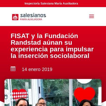
Inspectoría Salesiana María Auxiliadora
FISAT y la Fundación
Randstad aúnan su
experiencia para impulsar
la inserción sociolaboral

14 enero 2019