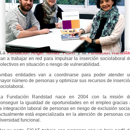
La
Fundación Ángel Tomás- FISAT
y la
Fundación Randsta
van a trabajar en red para impulsar la inserción sociolaboral d
olectivos en situación o riesgo de vulnerabilidad.
Ambas entidades van a coordinarse para poder atender u
mayor número de personas y optimizar sus recursos de inserció
ociolaboral.
La Fundación Randstad nace en 2004 con la misión d
conseguir la igualdad de oportunidades en el empleo gracias 
a integración laboral de personas en riesgo de exclusión socia
Actualmente está especializada en la atención de personas co
iversidad funcional.