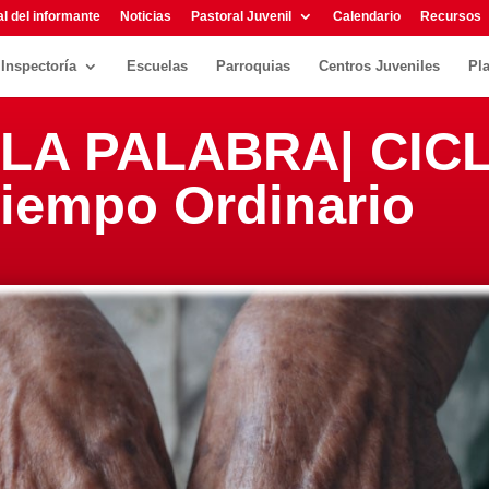
l del informante
Noticias
Pastoral Juvenil
Calendario
Recursos
Inspectoría
Escuelas
Parroquias
Centros Juveniles
Pl
LA PALABRA| CICL
iempo Ordinario