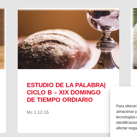
ESTUDIO DE LA PALABRA|
CICLO B – XIX DOMINGO
DE TIEMPO ORDIARIO
Para ofrecer
almacenar y/
Mc 1,12-15
tecnologías
identificaci
afectar nega