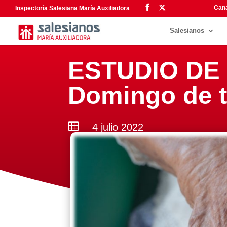
Cana
Inspectoría Salesiana María Auxiliadora
Salesianos
ESTUDIO DE 
Domingo de t

4 julio 2022