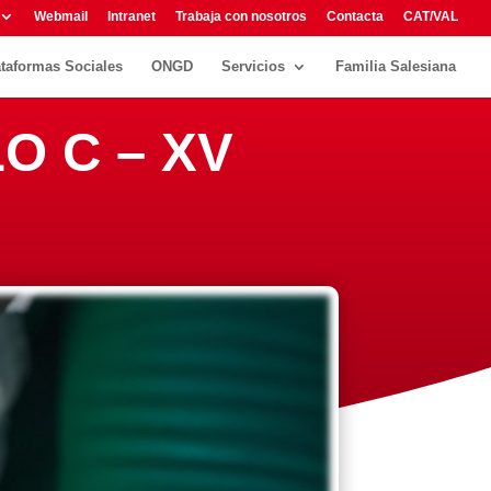
Webmail
Intranet
Trabaja con nosotros
Contacta
CAT/VAL
ataformas Sociales
ONGD
Servicios
Familia Salesiana
O C – XV