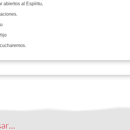
abiertos al Espíritu,
aciones.
tu
Hijo
escucharemos.
sar…