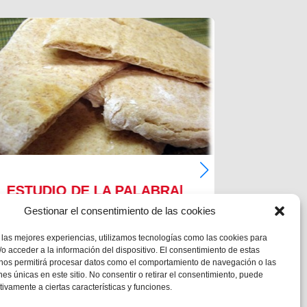
ESTUDIO DE LA PALABRA|
ESTUD
CICLO B – XVIII DOMINGO
CICLO
Gestionar el consentimiento de las cookies
DE TIEMPO ORDIARIO
DE TI
 las mejores experiencias, utilizamos tecnologías como las cookies para
o acceder a la información del dispositivo. El consentimiento de estas
Mc 1,12-15
Mc 1,12-1
 nos permitirá procesar datos como el comportamiento de navegación o las
ones únicas en este sitio. No consentir o retirar el consentimiento, puede
tivamente a ciertas características y funciones.