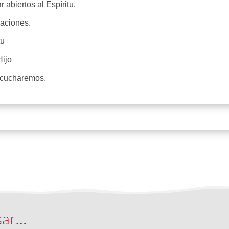
abiertos al Espíritu,
aciones.
tu
Hijo
escucharemos.
sar…