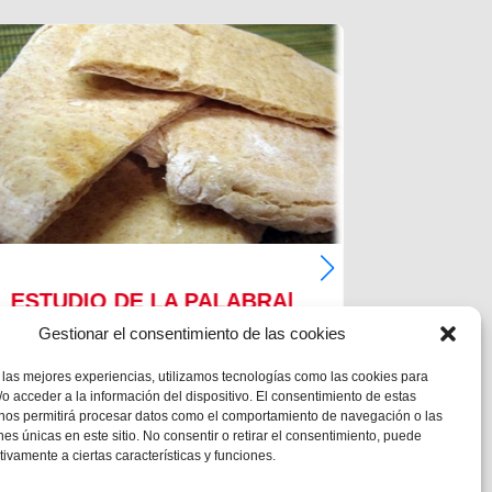
ESTUDIO DE LA PALABRA|
ESTUD
CICLO B – XVIII DOMINGO
CICLO
Gestionar el consentimiento de las cookies
DE TIEMPO ORDIARIO
DE TI
 las mejores experiencias, utilizamos tecnologías como las cookies para
o acceder a la información del dispositivo. El consentimiento de estas
Mc 1,12-15
Mc 1,12-1
 nos permitirá procesar datos como el comportamiento de navegación o las
ones únicas en este sitio. No consentir o retirar el consentimiento, puede
tivamente a ciertas características y funciones.