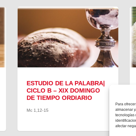
ESTUDIO DE LA PALABRA|
CICLO B – XIX DOMINGO
DE TIEMPO ORDIARIO
Para ofrecer
almacenar y/
Mc 1,12-15
tecnologías
identificaci
afectar nega