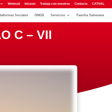
Webmail
Intranet
Trabaja con nosotros
Contacta
CAT/VAL
ataformas Sociales
ONGD
Servicios
Familia Salesiana
 C – VII