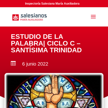
Inspectoría Salesiana María Auxiliadora
ESTUDIO DE LA
PALABRA| CICLO C –
SANTÍSIMA TRINIDAD

6 junio 2022