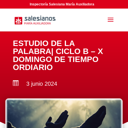
Inspectoría Salesiana María Auxiliadora
ESTUDIO DE LA
PALABRA| CICLO B – X
DOMINGO DE TIEMPO
ORDIARIO

3 junio 2024