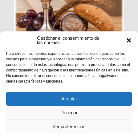
Gestionar el consentimiento de
las cookies
Para ofrecer las mejores experiencias, utilizamos tecnologías como las
ESTUDIO DE LA PALABRA|
cookies para almacenar y/o acceder a la información del dispositivo. El
CICLO B – XX DOMINGO DE
consentimiento de estas tecnologías nos permitirá procesar datos como el
TIEMPO ORDIARIO
comportamiento de navegación o las identificaciones únicas en este sitio.
No consentir o retirar el consentimiento, puede afectar negativamente a
ciertas características y funciones.
Mc 1,12-15
Aceptar
Denegar
Ver preferencias