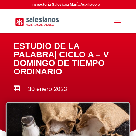
Inspectoría Salesiana María Auxiliadora
ESTUDIO DE LA
PALABRA| CICLO A – V
DOMINGO DE TIEMPO
ORDINARIO

30 enero 2023