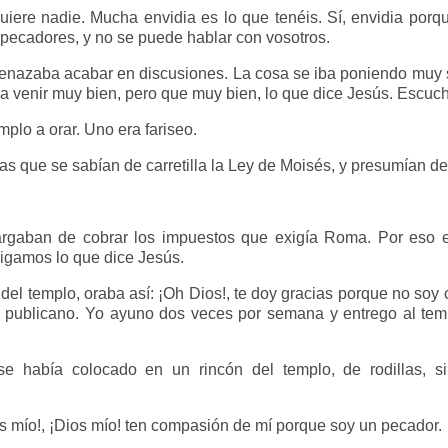
uiere nadie. Mucha envidia es lo que tenéis. Sí, envidia por
pecadores, y no se puede hablar con vosotros.
menazaba acabar en discusiones. La cosa se iba poniendo muy 
a venir muy bien, pero que muy bien, lo que dice Jesús. Escucha
plo a orar. Uno era fariseo.
s que se sabían de carretilla la Ley de Moisés, y presumían de c
rgaban de cobrar los impuestos que exigía Roma. Por eso el
igamos lo que dice Jesús.
o del templo, oraba así: ¡Oh Dios!, te doy gracias porque no so
publicano. Yo ayuno dos veces por semana y entrego al temp
se había colocado en un rincón del templo, de rodillas, si
os mío!, ¡Dios mío! ten compasión de mí porque soy un pecador.