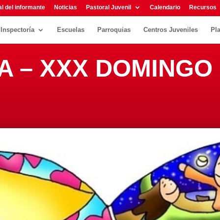
l del informante
Noticias
Pastoral Juvenil
Calendario
Recursos
Inspectoría
Escuelas
Parroquias
Centros Juveniles
Pl
 A – XXX DOMINGO