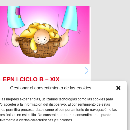
EPN | CICLO B – XIX
EPN | 
DOMINGO DE TIEMPO
DOMIN
Gestionar el consentimiento de las cookies
ORDINARIO
ORDIN
 las mejores experiencias, utilizamos tecnologías como las cookies para
o acceder a la información del dispositivo. El consentimiento de estas
MC 1,12-15
MC 1,12-1
 nos permitirá procesar datos como el comportamiento de navegación o las
ones únicas en este sitio. No consentir o retirar el consentimiento, puede
tivamente a ciertas características y funciones.