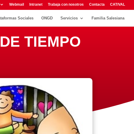
Webmail
Intranet
Trabaja con nosotros
Contacta
CAT/VAL
ataformas Sociales
ONGD
Servicios
Familia Salesiana
 DE TIEMPO