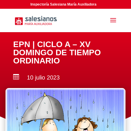
Inspectoría Salesiana María Auxiliadora
EPN | CICLO A – XV
DOMINGO DE TIEMPO
ORDINARIO

10 julio 2023